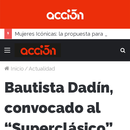
Mujeres Icónicas: la propuesta para desarrollo empresarial femenino que llega a Balcarce
Menú
B
Inicio
/
Actualidad
Bautista Dadín,
convocado al
“Superclásico”