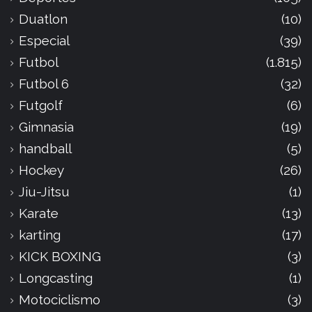
Duatlon
(10)
Especial
(39)
Futbol
(1.815)
Futbol 6
(32)
Futgolf
(6)
Gimnasia
(19)
handball
(5)
Hockey
(26)
Jiu-Jitsu
(1)
Karate
(13)
karting
(17)
KICK BOXING
(3)
Longcasting
(1)
Motociclismo
(3)