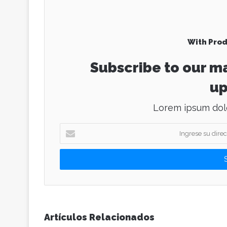
With Prod
Subscribe to our ma
up
Lorem ipsum dolo
I
n
g
r
e
s
e
s
u
Artículos Relacionados
d