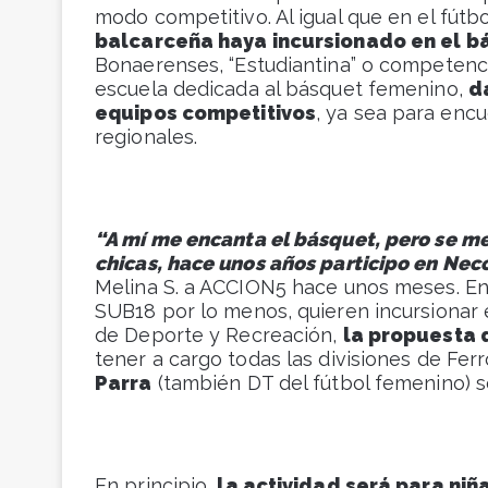
modo competitivo. Al igual que en el fútb
balcarceña haya incursionado en el b
Bonaerenses, “Estudiantina” o competenci
escuela dedicada al básquet femenino,
d
equipos competitivos
, ya sea para encu
regionales.
“A mí me encanta el básquet, pero se me
chicas, hace unos años participo en Ne
Melina S. a ACCION5 hace unos meses. En 
SUB18 por lo menos, quieren incursionar e
de Deporte y Recreación,
la propuesta 
tener a cargo todas las divisiones de Fer
Parra
(también DT del fútbol femenino) 
En principio,
la actividad será para niñ