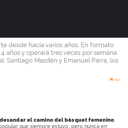
icia el miércoles
menina municipal
rte desde hacía varios años. En formato
 14 años y operará tres veces por semana
ial. Santiago Masdén y Emanuel Parra, los
656
 desandar el camino del básquet femenino
,
popular que siempre estuvo, pero nunca en