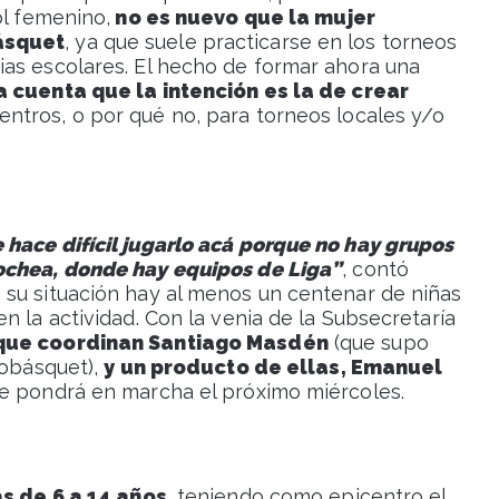
ol femenino,
no es nuevo que la mujer
ásquet
, ya que suele practicarse en los torneos
as escolares. El hecho de formar ahora una
a cuenta que la intención es la de crear
entros, o por qué no, para torneos locales y/o
 hace difícil jugarlo acá porque no hay grupos
cochea, donde hay equipos de Liga”
, contó
su situación hay al menos un centenar de niñas
n la actividad. Con la venia de la Subsecretaría
que coordinan Santiago Masdén
(que supo
robásquet),
y un producto de ellas, Emanuel
se pondrá en marcha el próximo miércoles.
as de 6 a 14 años
, teniendo como epicentro el