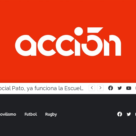
En Social Pato, ya funciona la Escuela femenina de paleta
Facebook
Twitte
Y
Face
Tw
ovilismo
Futbol
Rugby
el miércoles la escuela femenina municipal