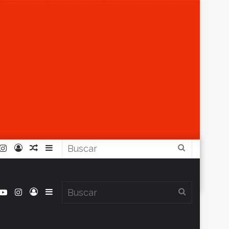
r
ouTube
Instagram
Iniciar
Artículo
Barra
Buscar
Sesión
Aleatorio
Lateral
book
itter
YouTube
Instagram
Iniciar
Barra
Buscar
Clima en Balcarce