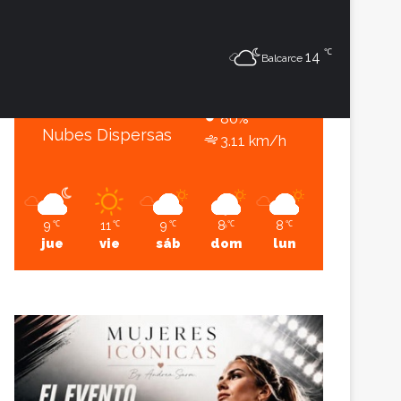
10
℃
℃
Sesión
Lateral
14
Balcarce
Balcarce
10º - 6º
80%
Nubes Dispersas
3.11 km/h
9
11
9
8
8
℃
℃
℃
℃
℃
jue
vie
sáb
dom
lun