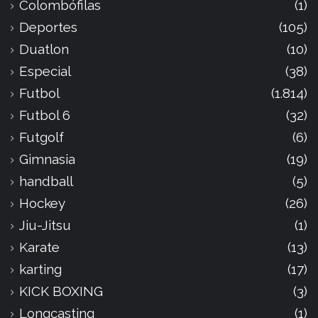
Colombófilas
(1)
Deportes
(105)
Duatlon
(10)
Especial
(38)
Futbol
(1.814)
Futbol 6
(32)
Futgolf
(6)
Gimnasia
(19)
handball
(5)
Hockey
(26)
Jiu-Jitsu
(1)
Karate
(13)
karting
(17)
KICK BOXING
(3)
Longcasting
(1)