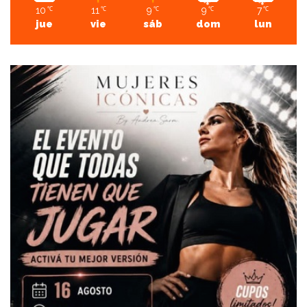
10
11
9
9
7
℃
℃
℃
℃
℃
jue
vie
sáb
dom
lun