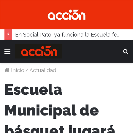
En Social Pato, ya funciona la Escuela femenina de paleta
Menú
B
Inicio
/
Actualidad
Escuela
Municipal de
básquet jugará