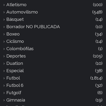
Atletismo
(100)
Automovilismo
(548)
Básquet
(14)
Borrador NO PUBLICADA
(10)
Boxeo
(34)
Ciclismo
(14)
Colombófilas
(1)
Deportes
(105)
Duatlon
(10)
Especial
(38)
Futbol
(1.814)
Futbol 6
(32)
Futgolf
(6)
Gimnasia
(19)