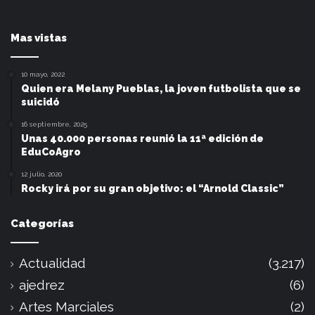
Mas vistas
10 mayo, 2022
Quien era Melany Pueblas, la joven futbolista que se
suicidó
16 septiembre, 2025
Unas 40.000 personas reunió la 11ª edición de
EduCoAgro
12 julio, 2020
Rocky irá por su gran objetivo: el “Arnold Classic”
Categorías
Actualidad
(3.217)
ajedrez
(6)
Artes Marciales
(2)