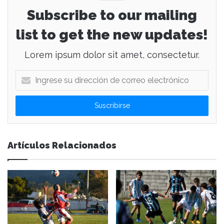
Subscribe to our mailing
list to get the new updates!
Lorem ipsum dolor sit amet, consectetur.
I
n
g
r
e
s
e
Artículos Relacionados
s
u
d
i
r
e
c
c