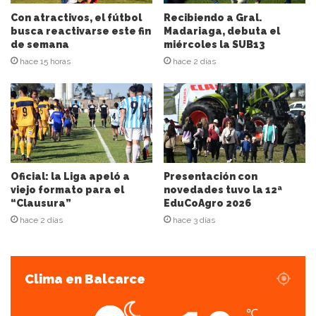
i
Con atractivos, el fútbol
Recibiendo a Gral.
ó
busca reactivarse este fin
Madariaga, debuta el
n
de semana
miércoles la SUB13
d
hace 15 horas
hace 2 días
e
c
o
r
r
e
o
e
Oficial: la Liga apeló a
Presentación con
l
viejo formato para el
novedades tuvo la 12ª
“Clausura”
EduCoAgro 2026
e
c
hace 2 días
hace 3 días
t
r
ó
Clima en Balcarce
n
i
c
℃