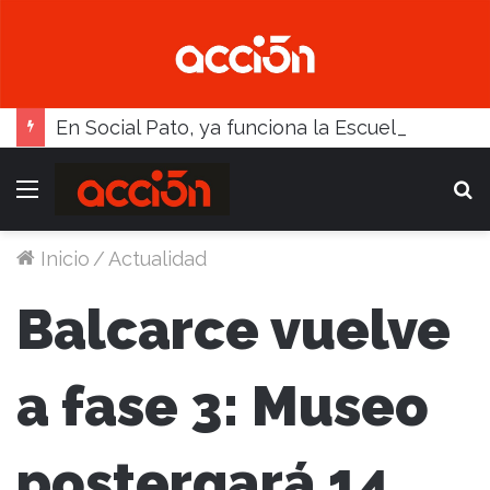
En Social Pato, ya funciona la Escuela femenina de paleta
Menú
B
Inicio
/
Actualidad
Balcarce vuelve
a fase 3: Museo
postergará 14