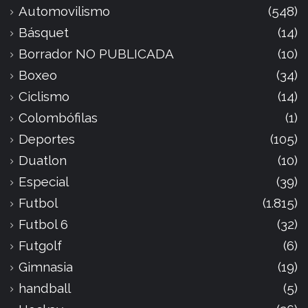
Automovilismo
(548)
Básquet
(14)
Borrador NO PUBLICADA
(10)
Boxeo
(34)
Ciclismo
(14)
Colombófilas
(1)
Deportes
(105)
Duatlon
(10)
Especial
(39)
Futbol
(1.815)
Futbol 6
(32)
Futgolf
(6)
Gimnasia
(19)
handball
(5)