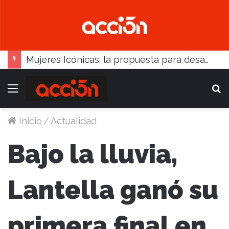
Mujeres Icónicas: la propuesta para desarrollo empresarial femenino que llega a Balcarce
Menú
B
Inicio
/
Actualidad
Bajo la lluvia,
Lantella ganó su
primera final en