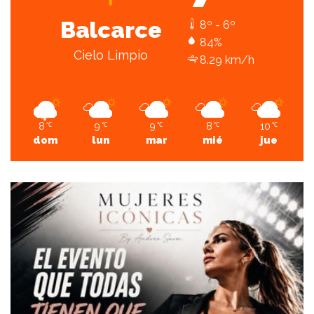
Balcarce
8º - 6º
84%
Cielo Limpio
8.29 km/h
8
9
9
8
10
℃
℃
℃
℃
℃
dom
lun
mar
mié
jue