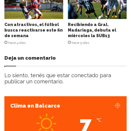
r
e
o
e
Con atractivos, el fútbol
Recibiendo a Gral.
l
busca reactivarse este fin
Madariaga, debuta el
de semana
miércoles la SUB13
e
c
hace 4 días
hace 5 días
t
r
Deja un comentario
ó
n
i
Lo siento, tenés que estar
conectado
para
c
publicar un comentario.
o
Clima en Balcarce
7
℃