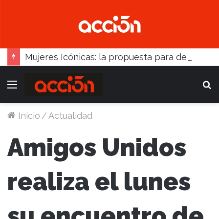
Mujeres Icónicas: la propuesta para desarrollo empresarial femenino que llega a Balcarce
Menú
B
Inicio
/
Actualidad
Amigos Unidos
realiza el lunes
su encuentro de