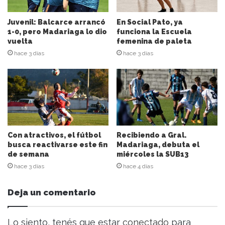
c
i
Juvenil: Balcarce arrancó
En Social Pato, ya
ó
1-0, pero Madariaga lo dio
funciona la Escuela
n
vuelta
femenina de paleta
d
hace 3 días
hace 3 días
e
c
o
r
r
e
o
e
Con atractivos, el fútbol
Recibiendo a Gral.
l
busca reactivarse este fin
Madariaga, debuta el
de semana
miércoles la SUB13
e
c
hace 3 días
hace 4 días
t
r
Deja un comentario
ó
n
i
Lo siento, tenés que estar
conectado
para