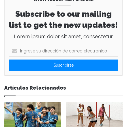
Subscribe to our mailing
list to get the new updates!
Lorem ipsum dolor sit amet, consectetur.
I
n
g
r
e
s
e
Artículos Relacionados
s
u
d
i
r
e
c