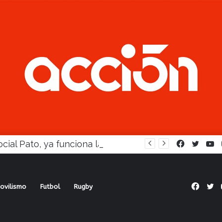
En Social Pato, ya funciona la Escuela femenina de paleta
Facebook
Twitte
Y
Face
Tw
ovilismo
Futbol
Rugby
entativa para la vuelta del fútbol local