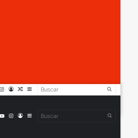
r
ouTube
Instagram
Iniciar
Artículo
Barra
Buscar
Sesión
Aleatorio
Lateral
book
itter
YouTube
Instagram
Iniciar
Barra
Buscar
Clima en Balcarce