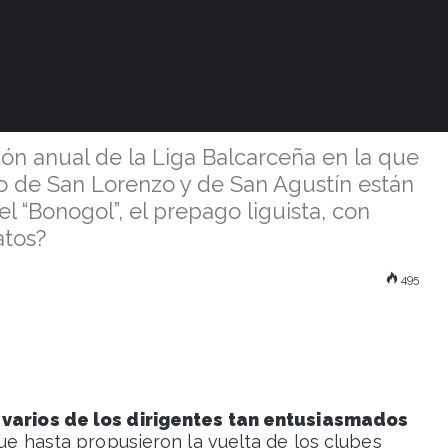
echa tentativa
del fútbol local
ión anual de la Liga Balcarceña en la que
so de San Lorenzo y de San Agustín están
l “Bonogol”, el prepago liguista, con
atos?
495
 varios de los dirigentes tan entusiasmados
que hasta propusieron la vuelta de los clubes