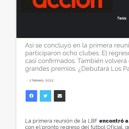
26 de marzo: f
Tenis
para la vuelta 
Así se concluyó en la primera reun
participaron ocho clubes. El regre
casi confirmados. También volverá e
grandes premios. ¿Debutará Los P
2 febrero, 2022
Facebook
Twitter
Compartir vía correo electrónico
La primera reunión de la LBF
encontró a
con el pronto regreso del fútbol Oficial, 