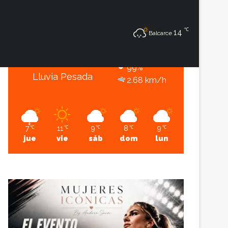
7
℃
℃
Sesión
Lateral
14
Balcarce
Balcarce
7º - 7º
99%
Lluvia Pesada
2.68 km/h
7
11
9
8
9
℃
℃
℃
℃
℃
jue
vie
sáb
dom
lun