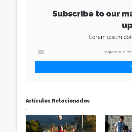
Subscribe to our ma
up
Lorem ipsum dolo
I
n
g
r
e
s
e
s
u
Artículos Relacionados
d
i
r
e
c