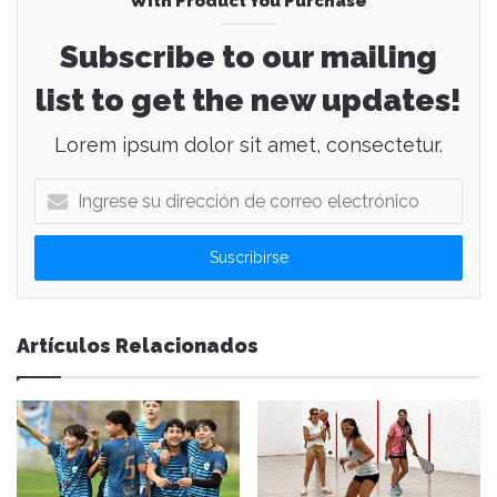
With Product You Purchase
Subscribe to our mailing
list to get the new updates!
Lorem ipsum dolor sit amet, consectetur.
I
n
g
r
e
s
e
Artículos Relacionados
s
u
d
i
r
e
c