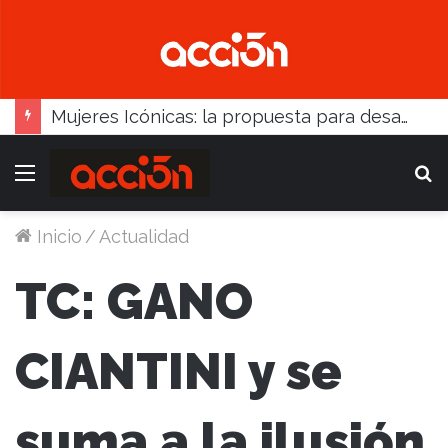
Mujeres Icónicas: la propuesta para desarrollo empresarial femenino que llega a Balcarce
Menú
B
Inicio
/
Actualidad
TC: GANO
CIANTINI y se
suma a la ilusión