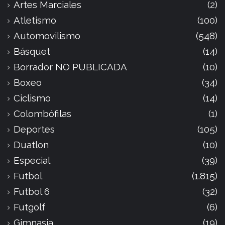
Artes Marciales
(2)
Atletismo
(100)
Automovilismo
(548)
Básquet
(14)
Borrador NO PUBLICADA
(10)
Boxeo
(34)
Ciclismo
(14)
Colombófilas
(1)
Deportes
(105)
Duatlon
(10)
Especial
(39)
Futbol
(1.815)
Futbol 6
(32)
Futgolf
(6)
Gimnasia
(19)