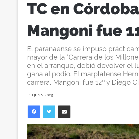
TC en Córdoba
Mangoni fue 11º
El paranaense se impuso prácticam
mayor de la “Carrera de los Millone
en el arranque, debió devolver el
gana al podio. El marplatense Hern
carrera, Mangoni fue 12º y Diego Cia
1 junio, 2025
Facebook
Twitter
Compartir vía correo electrónico