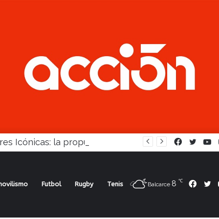
Mujeres Icónicas: la propuesta para desarrollo empresarial femenino que llega a Balcarce
Facebook
Twitte
Y
℃
8
Face
Tw
ovilismo
Futbol
Rugby
Tenis
Balcarce
 Werner, Mangoni fue 11º y Ciantini, 38º