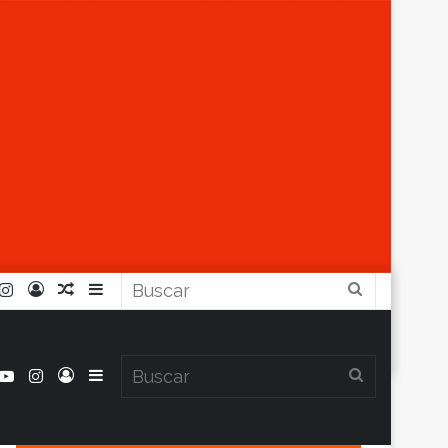
r
ouTube
Instagram
Iniciar
Artículo
Barra
Buscar
Sesión
Aleatorio
Lateral
book
itter
YouTube
Instagram
Iniciar
Barra
Buscar
Clima en Balcarce