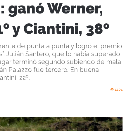
: ganó Werner,
 y Ciantini, 38º
ente de punta a punta y logró el premio
s”. Julián Santero, que lo había superado
 lugar terminó segundo subiendo de mala
án Palazzo fue tercero. En buena
ntini, 22º.
1.104