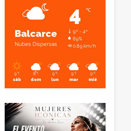
4
℃
Sesión
Lateral
Balcarce
9º - 4º
89%
Nubes Dispersas
0.89 km/h
9
8
9
9
9
℃
℃
℃
℃
℃
sáb
dom
lun
mar
mié