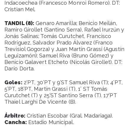
Indacoechea (Francesco Monroi Romero). DT:
Cristian Mel.
TANDIL (8):
Genaro Amarilla; Benicio Meilán,
Ramiro Girollet (Santino Serra), Rafael Irurzún y
Jonás Salinas; Tomás Curutchet, Francisco
Rodríguez, Salvador Prado Álvarez (Franco
Trevisiol Gogorza) y Juan Martín Grassi (Agustín
Leguizamón); Samuel Riva (Bruno Gómez) y
Benicio Galavert Etcheto (Nicolás Girollet). DT:
Darío Dorta.
Goles:
2’PT, 30’PT y 9’ST Samuel Riva (T); 4’PT,
5’PT, 18’PT, Martín Grassi (T), 1’ ST Tomás
Curutchet (T) y 25’ST Santino Serra (T). 17’PT
Thaiel Larghi De Vicente (B).
Árbitro:
Cristian Escobar (Gral. Madariaga).
Cancha:
Estadio Municipal.