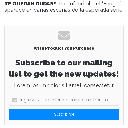
TE QUEDAN DUDAS?.
Inconfundible, el “Fangio”
aparece en varias escenas de la esperada serie,
With Product You Purchase
Subscribe to our mailing
list to get the new updates!
Lorem ipsum dolor sit amet, consectetur.
I
n
g
r
e
s