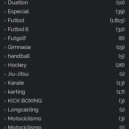
Duatlon
(10)
Especial
(39)
Futbol
(1.815)
Futbol 6
(32)
Futgolf
(6)
Gimnasia
(19)
handball
(5)
Hockey
(26)
Jiu-Jitsu
(1)
Karate
(13)
karting
(17)
KICK BOXING
(3)
Longcasting
(1)
Motociclismo
(3)
Motociclismo
(1)