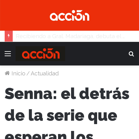
Oficial: la Liga apeló a viejo formato para el “Clausura”
Menú
B
Inicio
/
Actualidad
Senna: el detrás
de la serie que
esperan los