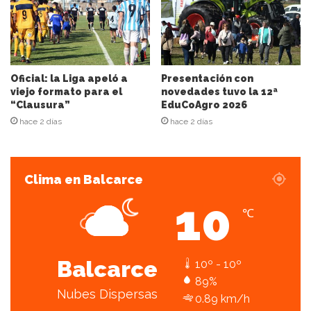
o
r
r
e
o
e
Oficial: la Liga apeló a
Presentación con
l
viejo formato para el
novedades tuvo la 12ª
“Clausura”
EduCoAgro 2026
e
c
hace 2 días
hace 2 días
t
r
ó
Clima en Balcarce
n
i
10
c
℃
o
Balcarce
10º - 10º
89%
Nubes Dispersas
0.89 km/h