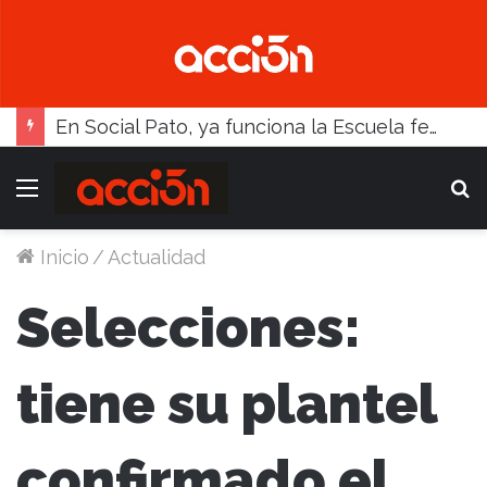
En Social Pato, ya funciona la Escuela femenina de paleta
Menú
B
Inicio
/
Actualidad
Selecciones:
tiene su plantel
confirmado el