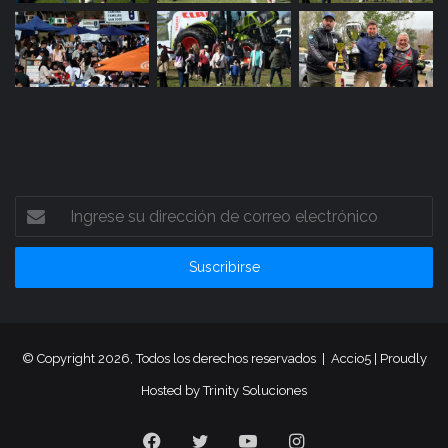
Ingrese
su
dirección
de
correo
electrónico
© Copyright 2026, Todos los derechos reservados |
Accio5
| Proudly
Hosted by
Trinity Soluciones
Facebook
Twitter
YouTube
Instagram