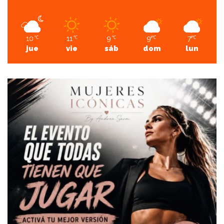
10
11
9
9
7
℃
℃
℃
℃
℃
jue
vie
sáb
dom
lun