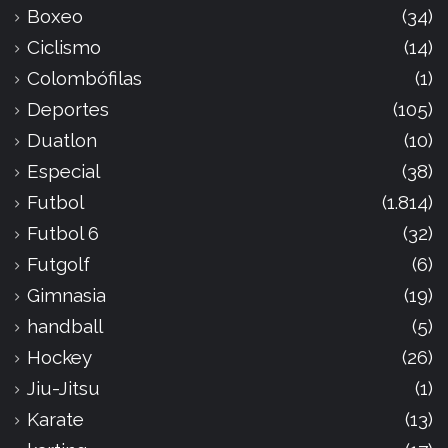
Boxeo
(34)
Ciclismo
(14)
Colombófilas
(1)
Deportes
(105)
Duatlon
(10)
Especial
(38)
Futbol
(1.814)
Futbol 6
(32)
Futgolf
(6)
Gimnasia
(19)
handball
(5)
Hockey
(26)
Jiu-Jitsu
(1)
Karate
(13)