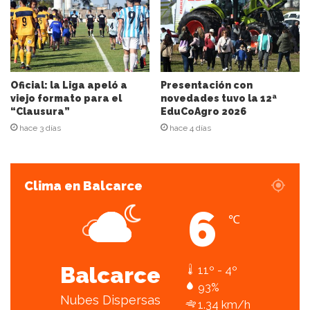
o
r
r
e
o
e
Oficial: la Liga apeló a
Presentación con
l
viejo formato para el
novedades tuvo la 12ª
“Clausura”
EduCoAgro 2026
e
c
hace 3 días
hace 4 días
t
r
ó
Clima en Balcarce
n
i
6
c
℃
o
Balcarce
11º - 4º
93%
Nubes Dispersas
1.34 km/h