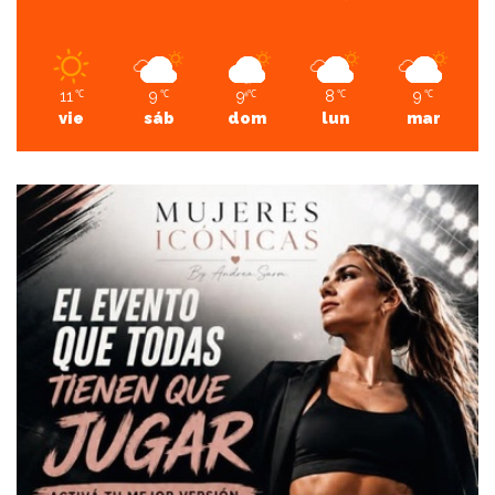
11
9
9
8
9
℃
℃
℃
℃
℃
vie
sáb
dom
lun
mar