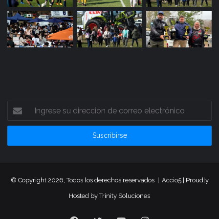
Ingrese
su
dirección
de
correo
electrónico
© Copyright 2026, Todos los derechos reservados |
Accio5
| Proudly
Hosted by
Trinity Soluciones