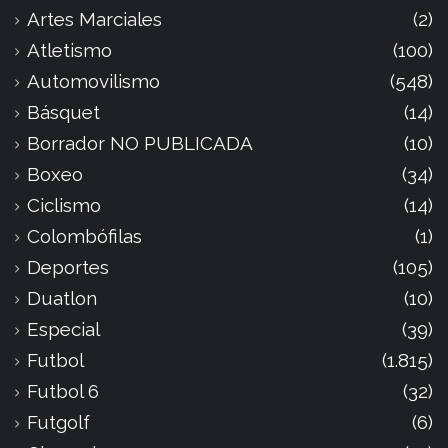
Artes Marciales
(2)
Atletismo
(100)
Automovilismo
(548)
Básquet
(14)
Borrador NO PUBLICADA
(10)
Boxeo
(34)
Ciclismo
(14)
Colombófilas
(1)
Deportes
(105)
Duatlon
(10)
Especial
(39)
Futbol
(1.815)
Futbol 6
(32)
Futgolf
(6)