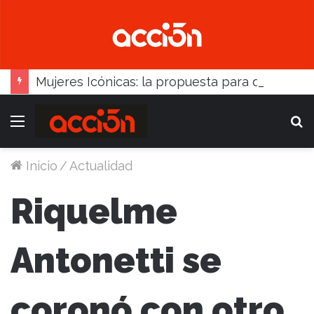
Mujeres Icónicas: la propuesta para desarrollo empresarial femenino que llega a Balcarce
Menú
B
Inicio
/
Actualidad
Riquelme
Antonetti se
coronó con otro