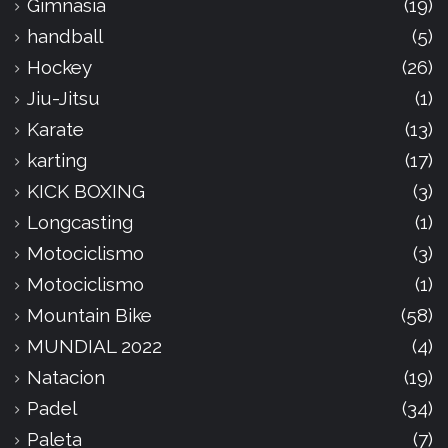
Gimnasia
(19)
handball
(5)
Hockey
(26)
Jiu-Jitsu
(1)
Karate
(13)
karting
(17)
KICK BOXING
(3)
Longcasting
(1)
Motociclismo
(3)
Motociclismo
(1)
Mountain Bike
(58)
MUNDIAL 2022
(4)
Natacion
(19)
Padel
(34)
Paleta
(7)