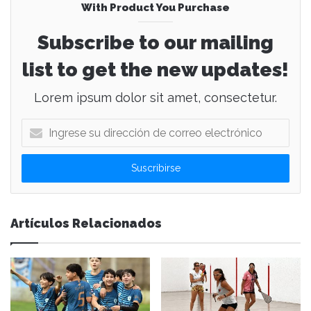
With Product You Purchase
Subscribe to our mailing
list to get the new updates!
Lorem ipsum dolor sit amet, consectetur.
I
n
g
r
e
s
e
Artículos Relacionados
s
u
d
i
r
e