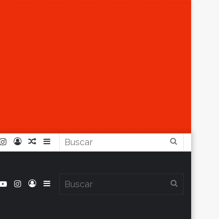
r
ouTube
Instagram
Iniciar
Artículo
Barra
Buscar
Sesión
Aleatorio
Lateral
book
itter
YouTube
Instagram
Iniciar
Barra
Buscar