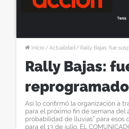
Tenis
Inicio
/
Actualidad
/
Rally Bajas: fue sus
Rally Bajas: f
reprogramado a
Así lo confirmó la organización a 
para el próximo fin de semana del 20
probabilidad de lluvias” para esos
para el 13 de julio. EL COMUNICAD