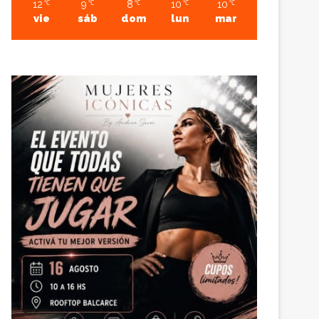
12
9
8
10
10
℃
℃
℃
℃
℃
vie
sáb
dom
lun
mar