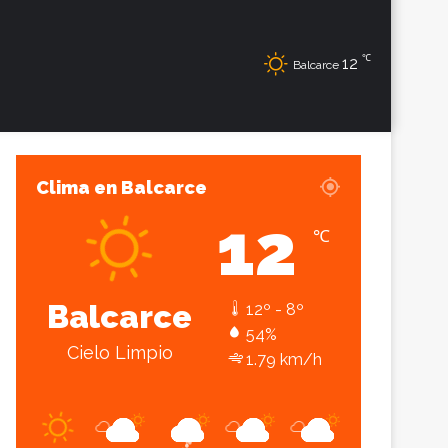
℃
Sesión
Lateral
12
Balcarce
Clima en Balcarce
12
℃
Balcarce
12º - 8º
54%
Cielo Limpio
1.79 km/h