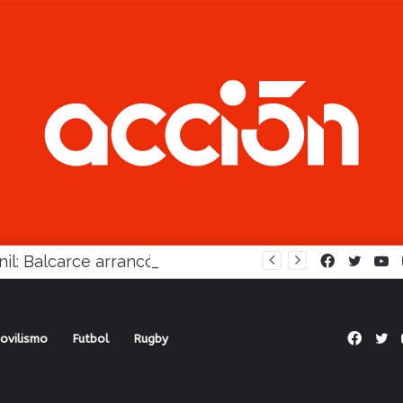
Juvenil: Balcarce arrancó 1-0, pero Madariaga lo dio vuelta
Facebook
Twitte
Y
Face
Tw
ovilismo
Futbol
Rugby