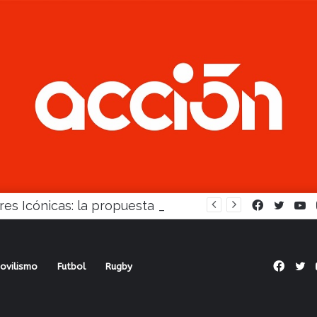
Mujeres Icónicas: la propuesta para desarrollo empresarial femenino que llega a Balcarce
Facebook
Twitte
Y
Face
Tw
ovilismo
Futbol
Rugby