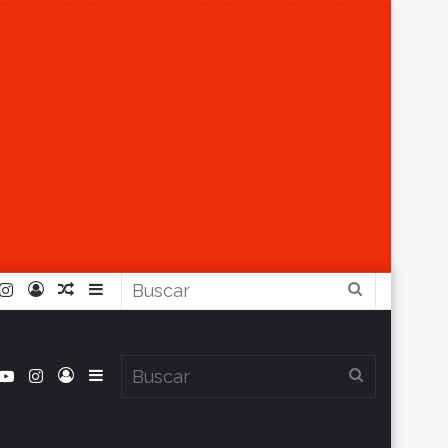
r
ouTube
Instagram
Iniciar
Artículo
Barra
Buscar
Sesión
Aleatorio
Lateral
book
itter
YouTube
Instagram
Iniciar
Barra
Buscar