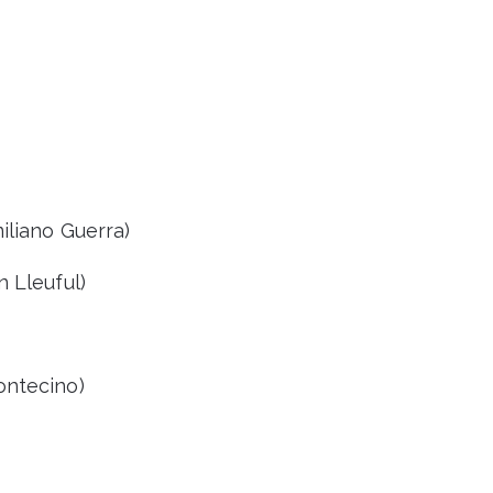
iliano Guerra)
n Lleuful)
ontecino)