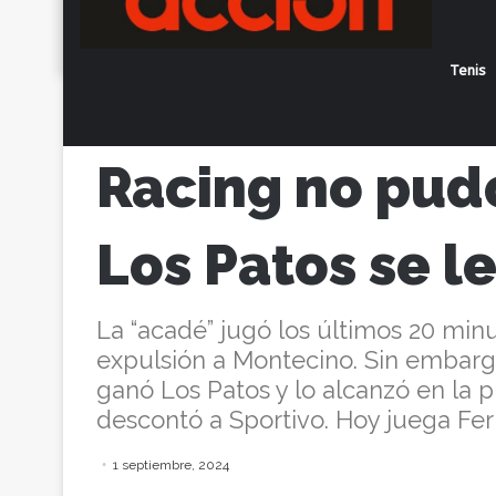
Tenis
Inicio
/
Actualidad
/
Racing no pudo con e
Racing no pudo
Los Patos se le
La “acadé” jugó los últimos 20 min
expulsión a Montecino. Sin embarg
ganó Los Patos y lo alcanzó en la 
descontó a Sportivo. Hoy juega Fer
1 septiembre, 2024