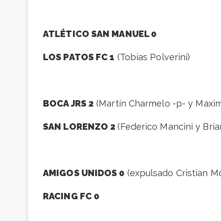
ATLÉTICO SAN MANUEL 0
LOS PATOS FC 1
(Tobías Polverini)
BOCA JRS 2
(Martín Charmelo -p- y Maxim
SAN LORENZO 2
(Federico Mancini y Bria
AMIGOS UNIDOS 0
(expulsado Cristian M
RACING FC 0