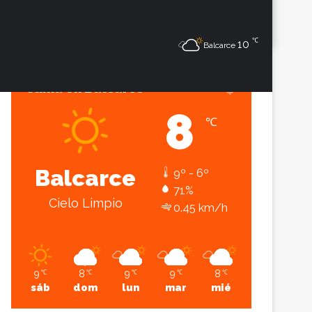
℃
Sesión
Lateral
10
Balcarce
Clima en Balcarce
8
℃
Balcarce
9º - 6º
71%
Cielo Limpio
0.45 km/h
9
8
9
9
8
℃
℃
℃
℃
℃
sáb
dom
lun
mar
mié