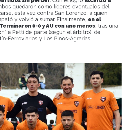
2 partidos sin perder
. Con el logro
alcanzó a
mbos quedaron como líderes eventuales del
carse, esta vez contra San Lorenzo, a quien
pató y volvió a sumar. Finalmente,
en el
 Terminaron 0-0 y AU con uno menos
, tras una
n” a Petti de parte (según el árbitro), de
n-Ferroviarios y Los Pinos-Agrarias.