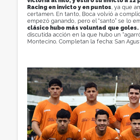
victoria al hilo, y estiró su invicto a 1
Racing en invicto y en puntos
, ya que a
certamen. En tanto, Boca volvió a compli
empezó ganando, pero el “santo” se lo em
clásico hubo más voluntad que goles.
discutida acción en la que hubo un “agarró
Montecino. Completan la fecha: San Agustí