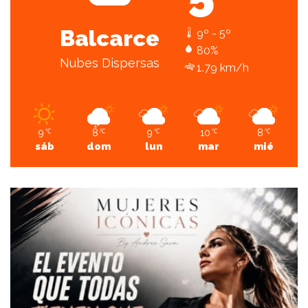
Balcarce
9º - 5º
80%
Nubes Dispersas
1.79 km/h
9
8
9
10
8
℃
℃
℃
℃
℃
sáb
dom
lun
mar
mié