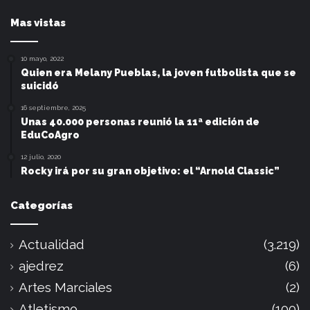
Mas vistas
10 mayo, 2022
Quien era Melany Pueblas, la joven futbolista que se
suicidó
16 septiembre, 2025
Unas 40.000 personas reunió la 11ª edición de
EduCoAgro
12 julio, 2020
Rocky irá por su gran objetivo: el “Arnold Classic”
Categorías
Actualidad
(3.219)
ajedrez
(6)
Artes Marciales
(2)
Atletismo
(100)