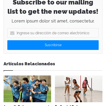
Subscribe to our mailing
list to get the new updates!
Lorem ipsum dolor sit amet, consectetur.
I
n
g
r
e
s
e
Artículos Relacionados
s
u
d
i
r
e
c
c
i