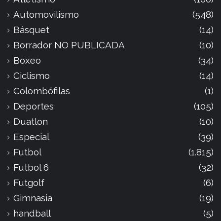
Automovilismo
(548)
Básquet
(14)
Borrador NO PUBLICADA
(10)
Boxeo
(34)
Ciclismo
(14)
Colombófilas
(1)
Deportes
(105)
Duatlon
(10)
Especial
(39)
Futbol
(1.815)
Futbol 6
(32)
Futgolf
(6)
Gimnasia
(19)
handball
(5)