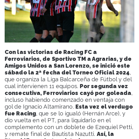
Con las victorias de Racing FC a
Ferroviarios, de Sportivo TM a Agrarias, y de
Amigos Unidos a San Lorenzo, se inició este
sábado la 2ª fecha del Torneo Oficial 2024
,
que organiza la Liga Balcarceña de Fútbol y del
cual intervienen 11 equipos.
Por segunda vez
consecutiva, Ferroviarios cayó por goleada
,
incluso habiendo comenzado en ventaja con
gol de Ignacio Altamirano.
Esta vez el verdugo
fue Racing
, que se lo igualó (Hernán Arce), y
dio vuelta en el PT, para liquidarlo en el
complemento con un doblete de Ezequiel Petti,
y remate final de Bautista Nazutti.
Así, la