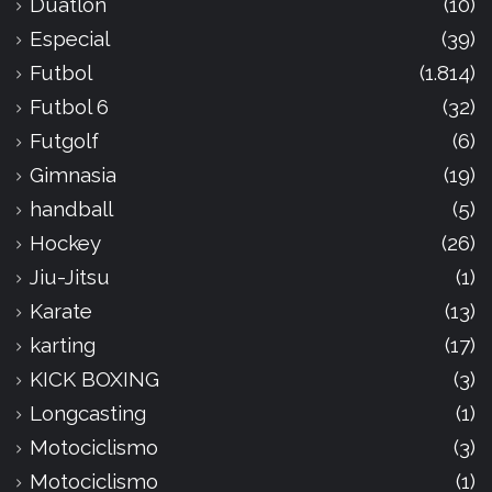
Duatlon
(10)
Especial
(39)
Futbol
(1.814)
Futbol 6
(32)
Futgolf
(6)
Gimnasia
(19)
handball
(5)
Hockey
(26)
Jiu-Jitsu
(1)
Karate
(13)
karting
(17)
KICK BOXING
(3)
Longcasting
(1)
Motociclismo
(3)
Motociclismo
(1)