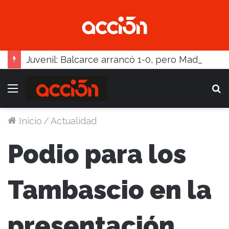
Juvenil: Balcarce arrancó 1-0, pero Madariaga lo dio vuelta
Menú
B
Inicio
/
Actualidad
Podio para los
Tambascio en la
presentación