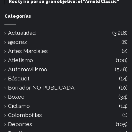
Rocky irá por su gran objetivo: el “Arnold Classic”
Categorías
Actualidad
(3.218)
ajedrez
(6)
Artes Marciales
(2)
Atletismo
(100)
Automovilismo
(548)
Básquet
(14)
Borrador NO PUBLICADA
(10)
Boxeo
(34)
Ciclismo
(14)
Colombófilas
(1)
Deportes
(105)