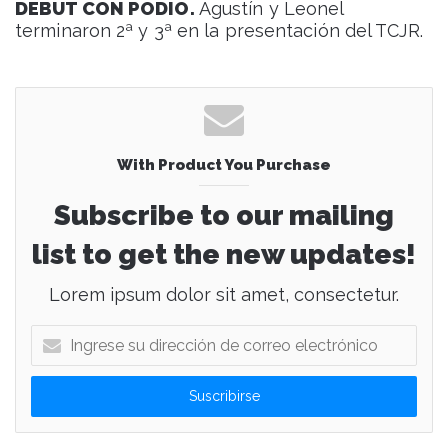
DEBUT CON PODIO.
Agustín y Leonel
terminaron 2ª y 3ª en la presentación del TCJR.
With Product You Purchase
Subscribe to our mailing
list to get the new updates!
Lorem ipsum dolor sit amet, consectetur.
I
n
g
r
e
s