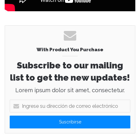
With Product You Purchase
Subscribe to our mailing
list to get the new updates!
Lorem ipsum dolor sit amet, consectetur.
I
n
g
r
e
s