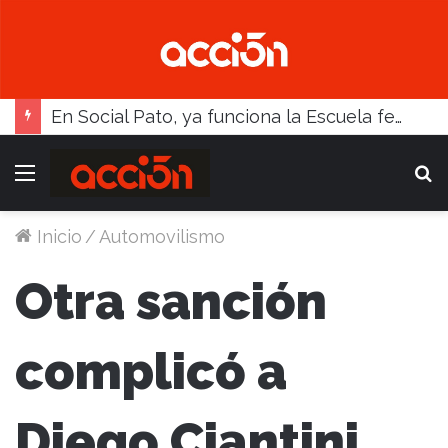
En Social Pato, ya funciona la Escuela femenina de paleta
Menú
B
Inicio
/
Automovilismo
Otra sanción
complicó a
Diego Ciantini