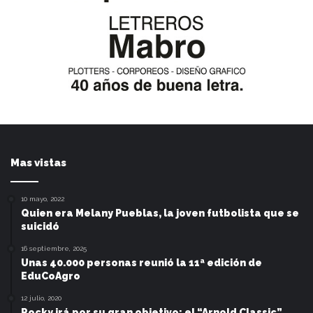
Mas vistas
10 mayo, 2022
Quien era Melany Pueblas, la joven futbolista que se
suicidó
16 septiembre, 2025
Unas 40.000 personas reunió la 11ª edición de
EduCoAgro
12 julio, 2020
Rocky irá por su gran objetivo: el “Arnold Classic”