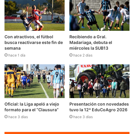
i
r
e
c
c
i
Con atractivos, el fútbol
Recibiendo a Gral.
ó
busca reactivarse este fin de
Madariaga, debuta el
n
semana
miércoles la SUB13
d
hace 1 día
hace 2 días
e
c
o
r
r
e
o
e
Oficial: la Liga apeló a viejo
Presentación con novedades
l
formato para el “Clausura”
tuvo la 12ª EduCoAgro 2026
e
hace 3 días
hace 3 días
c
t