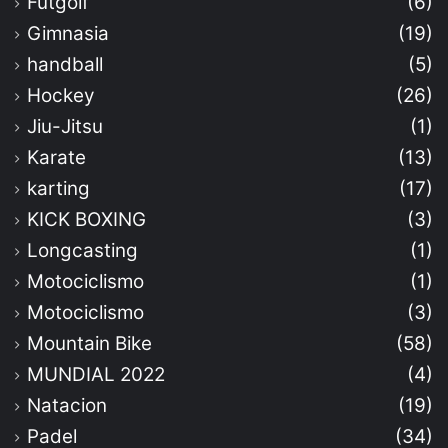
Futgolf
(6)
Gimnasia
(19)
handball
(5)
Hockey
(26)
Jiu-Jitsu
(1)
Karate
(13)
karting
(17)
KICK BOXING
(3)
Longcasting
(1)
Motociclismo
(1)
Motociclismo
(3)
Mountain Bike
(58)
MUNDIAL 2022
(4)
Natacion
(19)
Padel
(34)