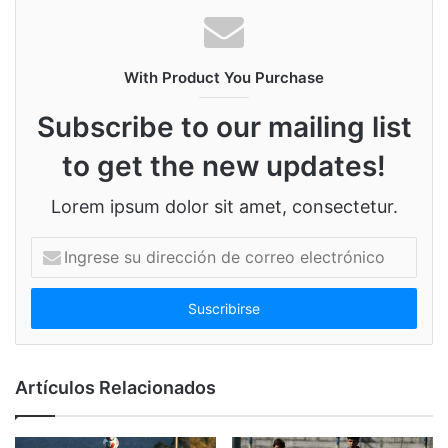
With Product You Purchase
Subscribe to our mailing list
to get the new updates!
Lorem ipsum dolor sit amet, consectetur.
I
n
g
r
e
s
e
Artículos Relacionados
s
u
d