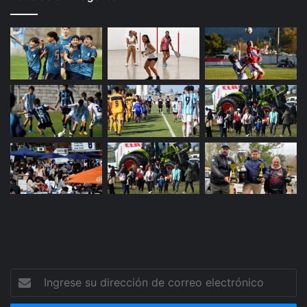
Ingrese
su
dirección