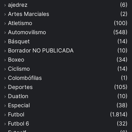
ajedrez
(6)
Artes Marciales
(2)
Atletismo
(100)
Automovilismo
(548)
Básquet
(14)
Borrador NO PUBLICADA
(10)
Boxeo
(34)
Ciclismo
(14)
Colombófilas
(1)
Deportes
(105)
Duatlon
(10)
Especial
(38)
Futbol
(1.814)
Futbol 6
(32)