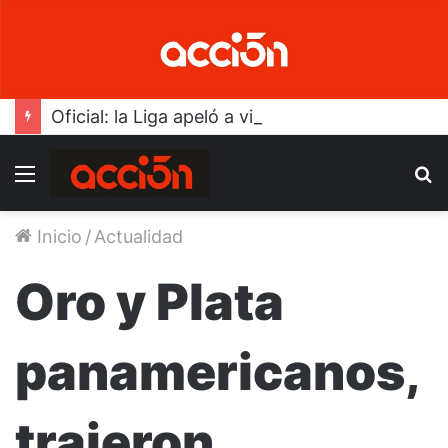
Oficial: la Liga apeló a viejo formato para el “Clausura”
Menú
B
Inicio
/
Actualidad
Oro y Plata
panamericanos,
trajeron