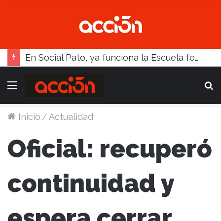
En Social Pato, ya funciona la Escuela femenina de paleta
Menú
B
Inicio
/
Actualidad
Oficial: recuperó
continuidad y
espera cerrar