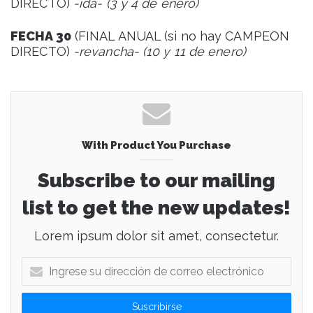
DIRECTO)
-ida- (3 y 4 de enero)
FECHA 30
(FINAL ANUAL (si no hay CAMPEON
DIRECTO)
-revancha- (10 y 11 de enero)
With Product You Purchase
Subscribe to our mailing
list to get the new updates!
Lorem ipsum dolor sit amet, consectetur.
I
n
g
r