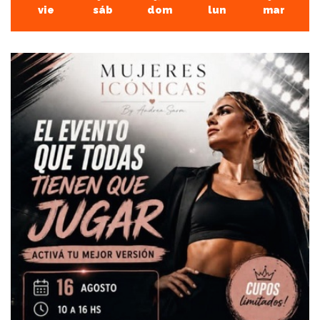
vie
sáb
dom
lun
mar