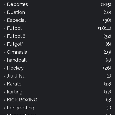
Deportes
(105)
Duatlon
(10)
Especial
(38)
Futbol
(1.814)
Futbol 6
(32)
Futgolf
(6)
Gimnasia
(19)
handball
(5)
Hockey
(26)
Jiu-Jitsu
(1)
Karate
(13)
karting
(17)
KICK BOXING
(3)
Longcasting
(1)