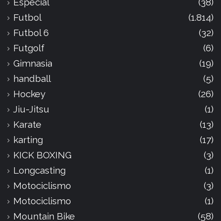
Especial
(38)
Futbol
(1.814)
Futbol 6
(32)
Futgolf
(6)
Gimnasia
(19)
handball
(5)
Hockey
(26)
Jiu-Jitsu
(1)
Karate
(13)
karting
(17)
KICK BOXING
(3)
Longcasting
(1)
Motociclismo
(3)
Motociclismo
(1)
Mountain Bike
(58)