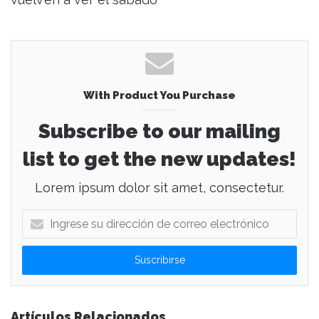
With Product You Purchase
Subscribe to our mailing
list to get the new updates!
Lorem ipsum dolor sit amet, consectetur.
I
n
g
r
e
s
e
Artículos Relacionados