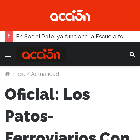
En Social Pato, ya funciona la Escuela femenina de paleta
Menú
B
Inicio
/
Actualidad
Oficial: Los
Patos-
Ferroviarios Con