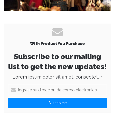
With Product You Purchase
Subscribe to our mailing
list to get the new updates!
Lorem ipsum dolor sit amet, consectetur.
I
n
g
r
e
s