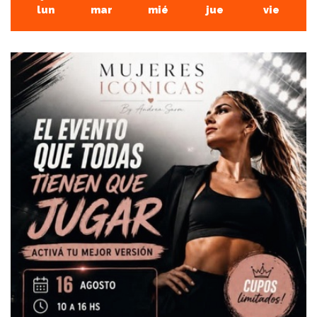
lun
mar
mié
jue
vie