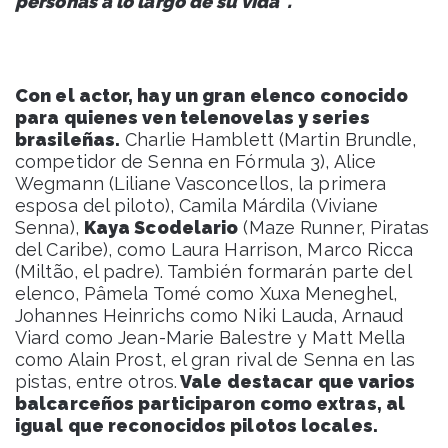
personas a lo largo de su vida”.
Con el actor, hay un gran elenco
conocido
para quienes ven telenovelas y series
brasileñas.
Charlie Hamblett (Martin Brundle,
competidor de Senna en Fórmula 3), Alice
Wegmann (Liliane Vasconcellos, la primera
esposa del piloto), Camila Márdila (Viviane
Senna),
Kaya Scodelario
(Maze Runner, Piratas
del Caribe), como Laura Harrison, Marco Ricca
(Miltão, el padre). También formarán parte del
elenco, Pâmela Tomé como Xuxa Meneghel,
Johannes Heinrichs como Niki Lauda, Arnaud
Viard como Jean-Marie Balestre y Matt Mella
como Alain Prost, el gran rival de Senna en las
pistas, entre otros.
Vale destacar que varios
balcarceños participaron como extras, al
igual que reconocidos pilotos locales.