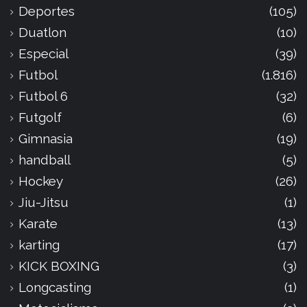
Deportes
(105)
Duatlon
(10)
Especial
(39)
Futbol
(1.816)
Futbol 6
(32)
Futgolf
(6)
Gimnasia
(19)
handball
(5)
Hockey
(26)
Jiu-Jitsu
(1)
Karate
(13)
karting
(17)
KICK BOXING
(3)
Longcasting
(1)