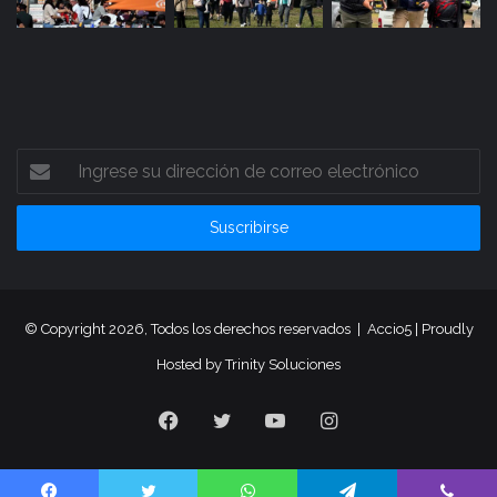
Ingrese
su
dirección
de
correo
electrónico
© Copyright 2026, Todos los derechos reservados |
Accio5
| Proudly
Hosted by
Trinity Soluciones
Facebook
Twitter
YouTube
Instagram