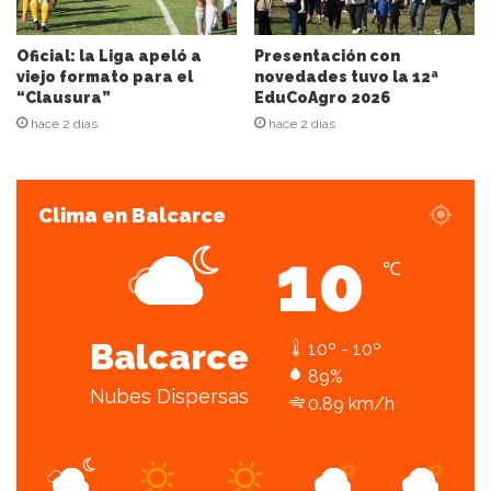
e
o
e
Oficial: la Liga apeló a
Presentación con
l
viejo formato para el
novedades tuvo la 12ª
“Clausura”
EduCoAgro 2026
e
c
hace 2 días
hace 2 días
t
r
ó
Clima en Balcarce
n
i
10
c
℃
o
Balcarce
10º - 10º
89%
Nubes Dispersas
0.89 km/h