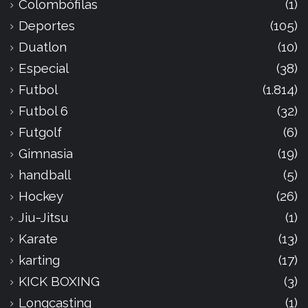
Colombófilas
(1)
Deportes
(105)
Duatlon
(10)
Especial
(38)
Futbol
(1.814)
Futbol 6
(32)
Futgolf
(6)
Gimnasia
(19)
handball
(5)
Hockey
(26)
Jiu-Jitsu
(1)
Karate
(13)
karting
(17)
KICK BOXING
(3)
Longcasting
(1)