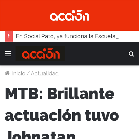
En Social Pato, ya funciona la Escuela femenina de paleta
Menú
B
Inicio
/
Actualidad
MTB: Brillante
actuación tuvo
Johnatan