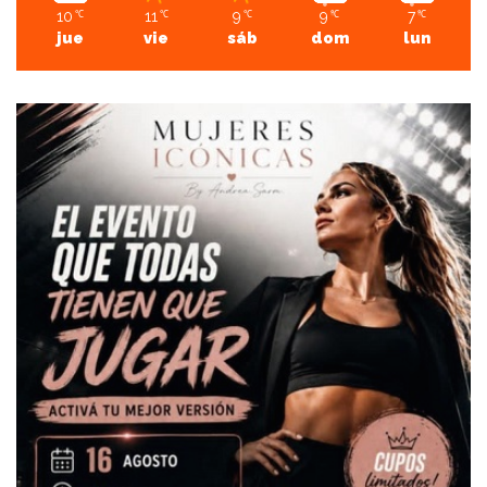
10
11
9
9
7
℃
℃
℃
℃
℃
jue
vie
sáb
dom
lun