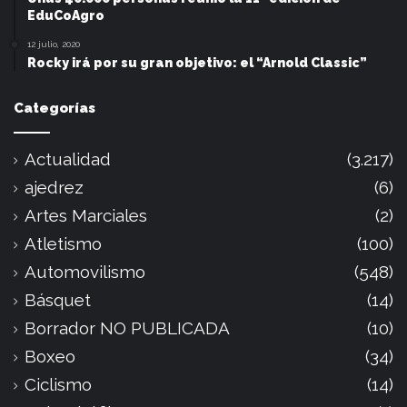
EduCoAgro
12 julio, 2020
Rocky irá por su gran objetivo: el “Arnold Classic”
Categorías
Actualidad
(3.217)
ajedrez
(6)
Artes Marciales
(2)
Atletismo
(100)
Automovilismo
(548)
Básquet
(14)
Borrador NO PUBLICADA
(10)
Boxeo
(34)
Ciclismo
(14)