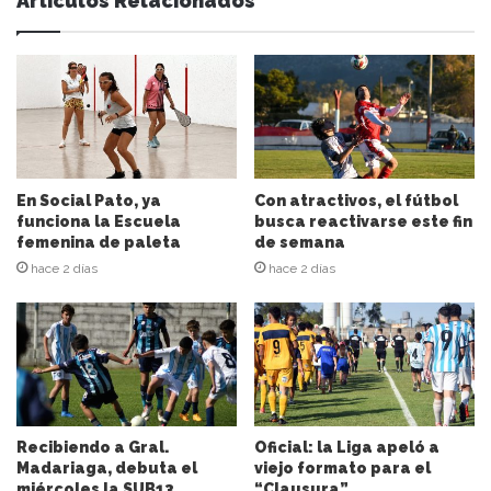
Artículos Relacionados
En Social Pato, ya
Con atractivos, el fútbol
funciona la Escuela
busca reactivarse este fin
femenina de paleta
de semana
hace 2 días
hace 2 días
Recibiendo a Gral.
Oficial: la Liga apeló a
Madariaga, debuta el
viejo formato para el
miércoles la SUB13
“Clausura”