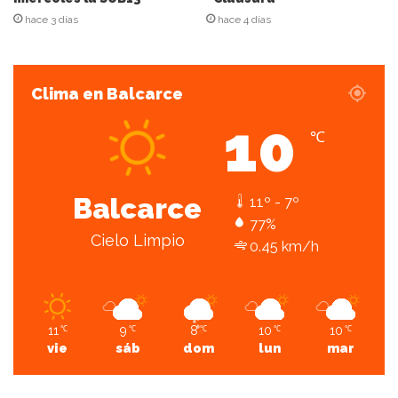
hace 3 días
hace 4 días
Clima en Balcarce
10
℃
Balcarce
11º - 7º
77%
Cielo Limpio
0.45 km/h
11
9
8
10
10
℃
℃
℃
℃
℃
vie
sáb
dom
lun
mar