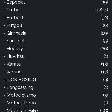
Especial
(39)
Futbol
(1.814)
Futbol 6
(32)
Futgolf
(6)
Gimnasia
(19)
handball
(5)
Hockey
(26)
Jiu-Jitsu
(1)
Karate
(13)
karting
(17)
KICK BOXING
(3)
Longcasting
(1)
Motociclismo
(3)
Motociclismo
(1)
Mountain Bike
(58)