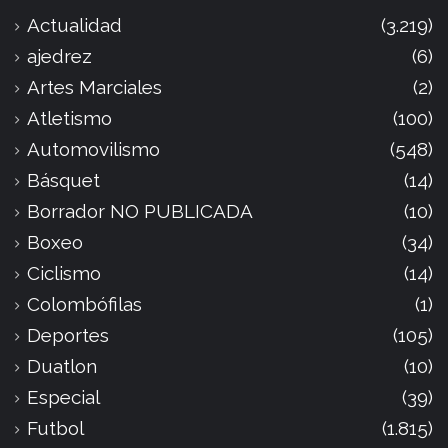
Actualidad
(3.219)
ajedrez
(6)
Artes Marciales
(2)
Atletismo
(100)
Automovilismo
(548)
Básquet
(14)
Borrador NO PUBLICADA
(10)
Boxeo
(34)
Ciclismo
(14)
Colombófilas
(1)
Deportes
(105)
Duatlon
(10)
Especial
(39)
Futbol
(1.815)