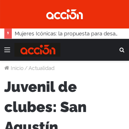
Mujeres Icónicas: la propuesta para desarrollo empresarial femenino que llega a Balcarce
Menú
B
Inicio
/
Actualidad
Juvenil de
clubes: San
Agustín