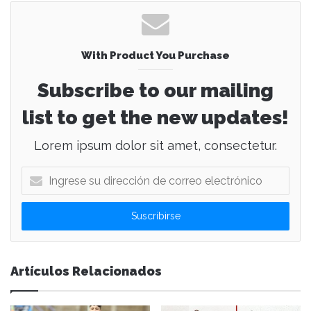
With Product You Purchase
Subscribe to our mailing
list to get the new updates!
Lorem ipsum dolor sit amet, consectetur.
I
n
g
r
e
s
e
Artículos Relacionados
s
u
d