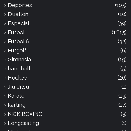
Deportes
(105)
Duatlon
(10)
Especial
(39)
Futbol
(1.815)
Futbol 6
(32)
Futgolf
(6)
Gimnasia
(19)
handball
(5)
Hockey
(26)
Jiu-Jitsu
(1)
Karate
(13)
karting
(17)
KICK BOXING
(3)
Longcasting
(1)