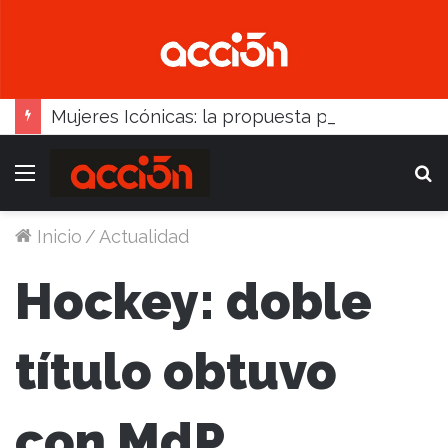
Mujeres Icónicas: la propuesta para desarrollo empresarial femenino que llega a Balcarce
Menú
B
Inicio
/
Actualidad
Hockey: doble
título obtuvo
con MdP,