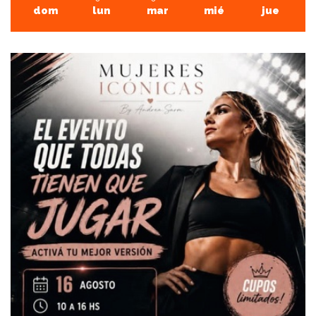
dom
lun
mar
mié
jue