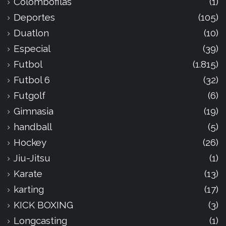
Colombófilas
(1)
Deportes
(105)
Duatlon
(10)
Especial
(39)
Futbol
(1.815)
Futbol 6
(32)
Futgolf
(6)
Gimnasia
(19)
handball
(5)
Hockey
(26)
Jiu-Jitsu
(1)
Karate
(13)
karting
(17)
KICK BOXING
(3)
Longcasting
(1)