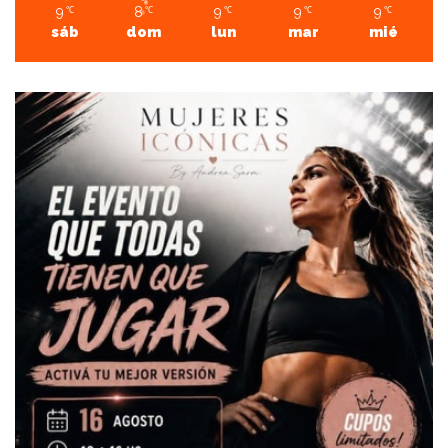
9
8
9
9
9
℃
℃
℃
℃
℃
sáb
dom
lun
mar
mié