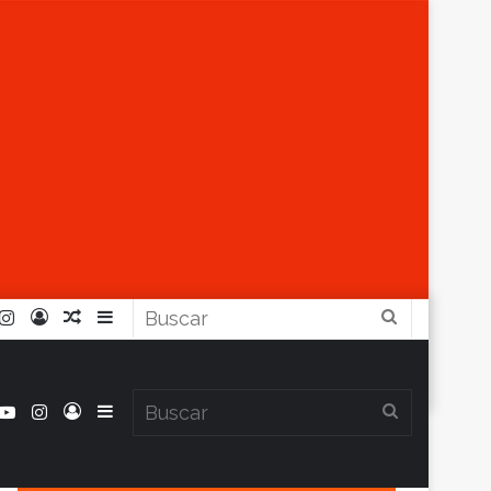
r
ouTube
Instagram
Iniciar
Artículo
Barra
Buscar
Sesión
Aleatorio
Lateral
book
itter
YouTube
Instagram
Iniciar
Barra
Buscar
Clima en Balcarce