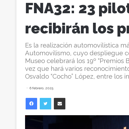
FNA32: 23 pilo
recibirán los 
Es la realización automovilística m
Automovilismo, cuyo despliegue co
Museo celebrará los 19º “Premios 
vez que hará varios reconocimiento
Osvaldo “Cocho” López, entre los in
6 febrero, 2025
Facebook
Twitter
Compartir vía correo electrónico