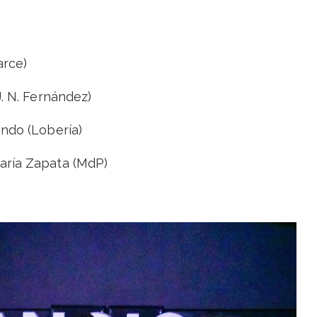
arce)
 N. Fernández)
ndo (Lobería)
ría Zapata (MdP)