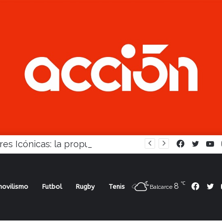
Mujeres Icónicas: la propuesta para desarrollo empresarial femenino que llega a Balcarce
Facebook
Twitte
Y
℃
8
Face
Tw
ovilismo
Futbol
Rugby
Tenis
Balcarce
gionales recibirán los premios ‘Bordeu’