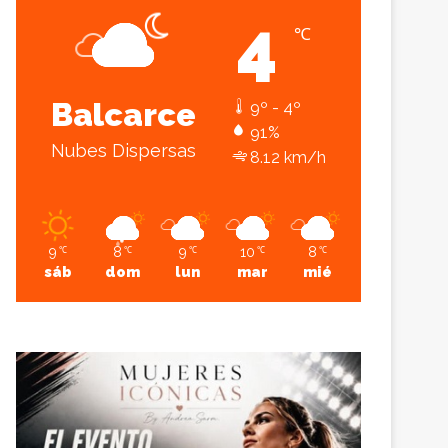
4
℃
Sesión
Lateral
Balcarce
9º - 4º
91%
Nubes Dispersas
8.12 km/h
9
8
9
10
8
℃
℃
℃
℃
℃
sáb
dom
lun
mar
mié