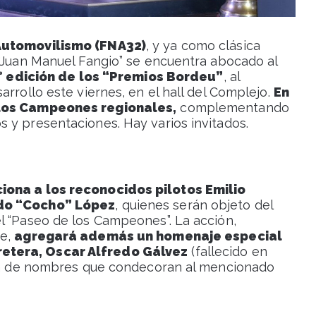
 Automovilismo (FNA32)
, y ya como clásica
 “Juan Manuel Fangio” se encuentra abocado al
9° edición de los “Premios Bordeu”
, al
arrollo este viernes, en el hall del Complejo.
En
 los Campeones regionales,
complementando
 y presentaciones. Hay varios invitados.
iona a los reconocidos pilotos Emilio
ldo “Cocho” López
, quienes serán objeto del
l “Paseo de los Campeones”. La acción,
ce,
agregará además un homenaje especial
etera, Oscar Alfredo Gálvez
(fallecido en
ería de nombres que condecoran al mencionado