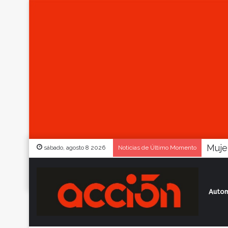
sábado, agosto 8 2026
Noticias de Último Momento
Autom
Inicio
/
Actualidad
/
FNA32: 23 pilotos re