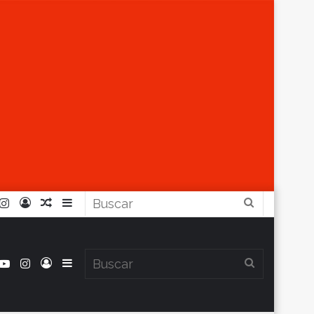
r
ouTube
Instagram
Iniciar
Artículo
Barra
Buscar
Sesión
Aleatorio
Lateral
book
itter
YouTube
Instagram
Iniciar
Barra
Buscar