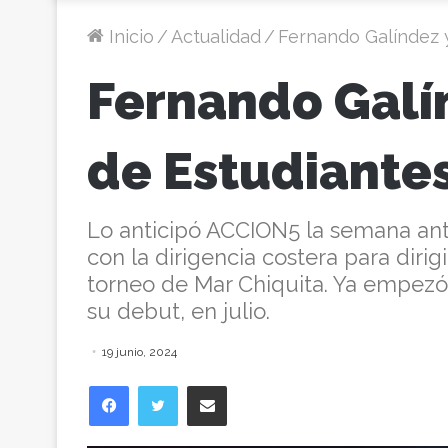
Inicio
/
Actualidad
/
Fernando Galíndez y
Fernando Galín
de Estudiantes
Lo anticipó ACCION5 la semana ante
con la dirigencia costera para dirig
torneo de Mar Chiquita. Ya empezó
su debut, en julio.
19 junio, 2024
Facebook
Twitter
Compartir vía correo electrónico