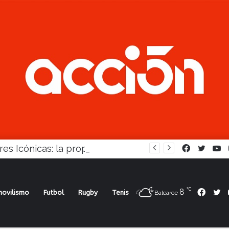
Mujeres Icónicas: la propuesta para desarrollo empresarial femenino que llega a Balcarce
Facebook
Twitte
Y
℃
8
Face
Tw
ovilismo
Futbol
Rugby
Tenis
Balcarce