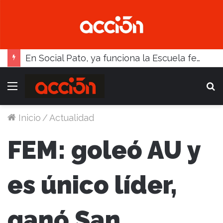
Con atractivos, el fútbol busca reactivarse este fin de semana
Menú
B
Inicio
/
Actualidad
FEM: goleó AU y
es único líder,
ganó San