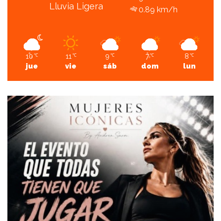
Lluvia Ligera
0.89 km/h
10
11
9
7
8
℃
℃
℃
℃
℃
jue
vie
sáb
dom
lun