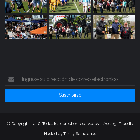
Ingrese
su
dirección
de
correo
electrónico
© Copyright 2026, Todos los derechos reservados |
Accio5
| Proudly
Hosted by
Trinity Soluciones