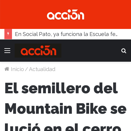
En Social Pato, ya funciona la Escuela femenina de paleta
Menú
B
Inicio
/
Actualidad
El semillero del
Mountain Bike se
lució en el cerro