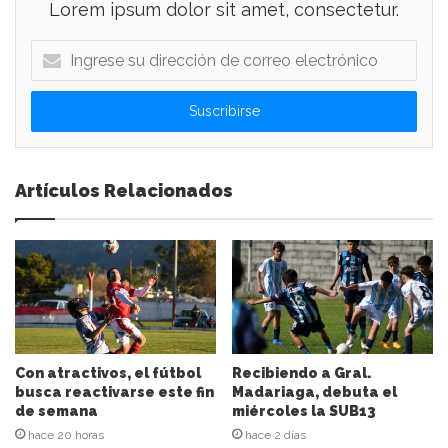
Lorem ipsum dolor sit amet, consectetur.
I
n
g
r
e
s
e
Artículos Relacionados
s
u
d
i
r
e
c
c
i
Con atractivos, el fútbol
Recibiendo a Gral.
ó
busca reactivarse este fin
Madariaga, debuta el
n
de semana
miércoles la SUB13
d
hace 20 horas
hace 2 días