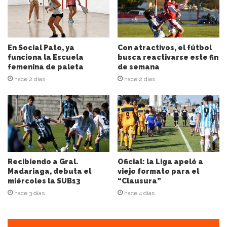
r
e
c
c
i
En Social Pato, ya
Con atractivos, el fútbol
ó
funciona la Escuela
busca reactivarse este fin
n
femenina de paleta
de semana
d
hace 2 días
hace 2 días
e
c
o
r
r
e
o
e
Recibiendo a Gral.
Oficial: la Liga apeló a
l
Madariaga, debuta el
viejo formato para el
miércoles la SUB13
“Clausura”
e
c
hace 3 días
hace 4 días
t
r
ó