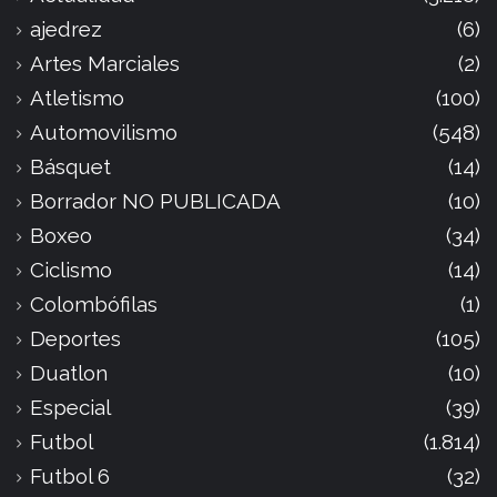
ajedrez
(6)
Artes Marciales
(2)
Atletismo
(100)
Automovilismo
(548)
Básquet
(14)
Borrador NO PUBLICADA
(10)
Boxeo
(34)
Ciclismo
(14)
Colombófilas
(1)
Deportes
(105)
Duatlon
(10)
Especial
(39)
Futbol
(1.814)
Futbol 6
(32)