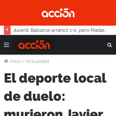
Juvenil: Balcarce arrancó 1-0, pero Madariaga lo dio vuelta
Menú
B
Inicio
/
Actualidad
El deporte local
de duelo:
murieron Javier