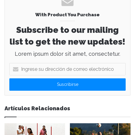
With Product You Purchase
Subscribe to our mailing
list to get the new updates!
Lorem ipsum dolor sit amet, consectetur.
I
n
g
r
e
s
e
Artículos Relacionados
s
u
d
i