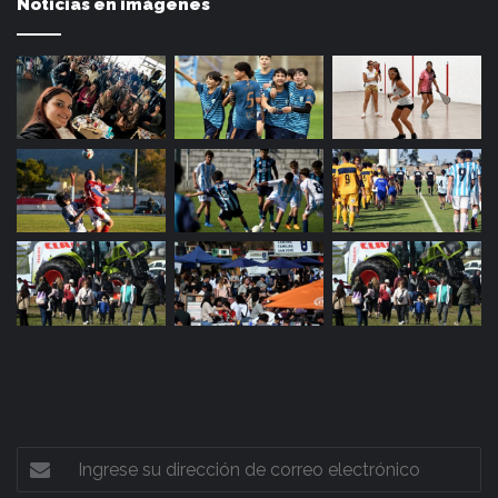
Noticias en imágenes
Ingrese
su