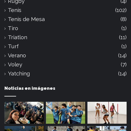
Rugby
(4)
Tenis
(102)
Tenis de Mesa
(8)
Tiro
(1)
Triatlon
(11)
Turf
(1)
Verano
(14)
Voley
(7)
Yatching
(14)
Noticias en imágenes