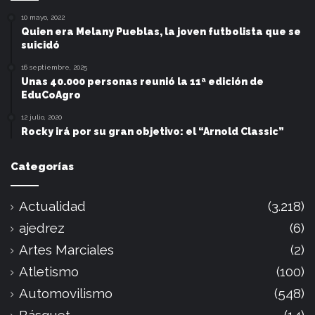
10 mayo, 2022
Quien era Melany Pueblas, la joven futbolista que se
suicidó
16 septiembre, 2025
Unas 40.000 personas reunió la 11ª edición de
EduCoAgro
12 julio, 2020
Rocky irá por su gran objetivo: el “Arnold Classic”
Categorías
Actualidad
(3.218)
ajedrez
(6)
Artes Marciales
(2)
Atletismo
(100)
Automovilismo
(548)
Básquet
(14)