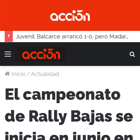
Juvenil: Balcarce arrancó 1-0, pero Madariaga lo dio vuelta
Menú
B
Inicio
/
Actualidad
El campeonato
de Rally Bajas se
inicia en junio en