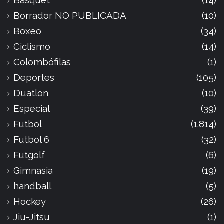
Borrador NO PUBLICADA
(10)
Boxeo
(34)
Ciclismo
(14)
Colombófilas
(1)
Deportes
(105)
Duatlon
(10)
Especial
(39)
Futbol
(1.814)
Futbol 6
(32)
Futgolf
(6)
Gimnasia
(19)
handball
(5)
Hockey
(26)
Jiu-Jitsu
(1)