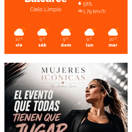
58%
Cielo Limpio
1.79 km/h
10
9
9
9
10
℃
℃
℃
℃
℃
vie
sáb
dom
lun
mar