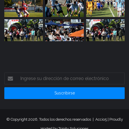
Ingrese
su
dirección
de
correo
electrónico
© Copyright 2026, Todos los derechos reservados |
Accio5
| Proudly
Hosted by
Trinity Soluciones