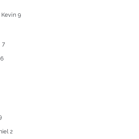
 Kevin 9
 7
 6
9
iel 2