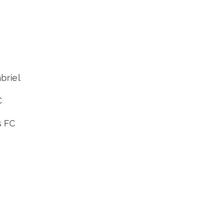
briel
C
s FC
M