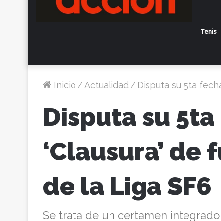
Tenis
Inicio
/
Actualidad
/
Disputa su 5ta fecha
Disputa su 5ta
‘Clausura’ de f
de la Liga SF6
Se trata de un certamen integrado