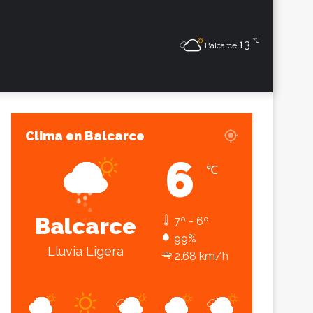
℃
Sesión
Lateral
13
Balcarce
Clima en Balcarce
6
℃
Balcarce
7º - 6º
99%
Lluvia Ligera
2.68 km/h