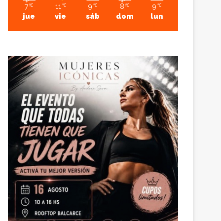
7
11
9
8
9
℃
℃
℃
℃
℃
jue
vie
sáb
dom
lun