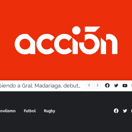
Oficial: la Liga apeló a viejo formato para el “Clausura”
Facebook
Twitte
Y
Face
Tw
ovilismo
Futbol
Rugby