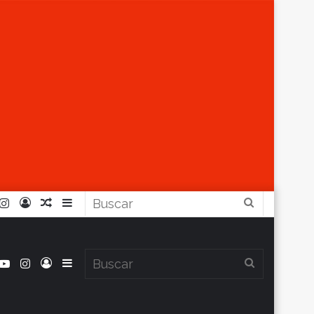
r
ouTube
Instagram
Iniciar
Artículo
Barra
Buscar
Sesión
Aleatorio
Lateral
book
itter
YouTube
Instagram
Iniciar
Barra
Buscar