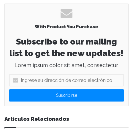
With Product You Purchase
Subscribe to our mailing
list to get the new updates!
Lorem ipsum dolor sit amet, consectetur.
I
n
g
r
e
s
e
Artículos Relacionados
s
u