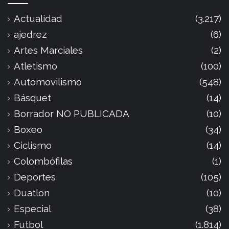
Actualidad
(3.217)
ajedrez
(6)
Artes Marciales
(2)
Atletismo
(100)
Automovilismo
(548)
Básquet
(14)
Borrador NO PUBLICADA
(10)
Boxeo
(34)
Ciclismo
(14)
Colombófilas
(1)
Deportes
(105)
Duatlon
(10)
Especial
(38)
Futbol
(1.814)