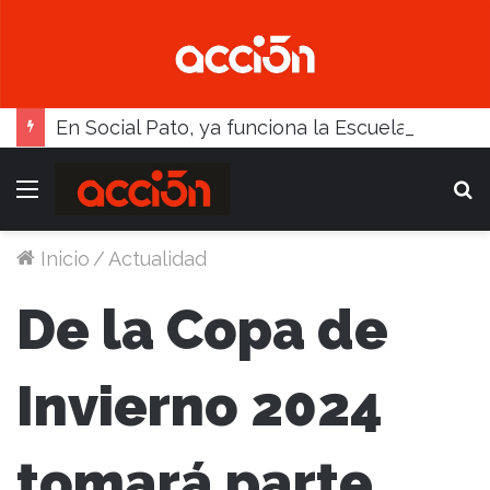
En Social Pato, ya funciona la Escuela femenina de paleta
Menú
B
Inicio
/
Actualidad
De la Copa de
Invierno 2024
tomará parte