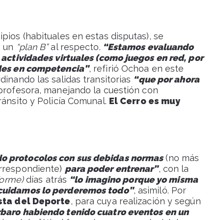
pios (habituales en estas disputas), se
e un
“plan B”
al respecto.
“Estamos evaluando
 actividades virtuales (como juegos en red, por
ades en competencia”
, refirió Ochoa en este
dinando las salidas transitorias
“que por ahora
 profesora, manejando la cuestión con
ránsito y Policía Comunal.
El Cerro es muy
do protocolos con sus debidas normas
(no más
orrespondiente)
para poder entrenar”
, con la
forme)
días atrás
“lo imagino porque yo misma
scuidamos lo perderemos todo”
, asimiló. Por
esta del Deporte
, para cuya realización y según
rbaro habiendo tenido cuatro eventos en un