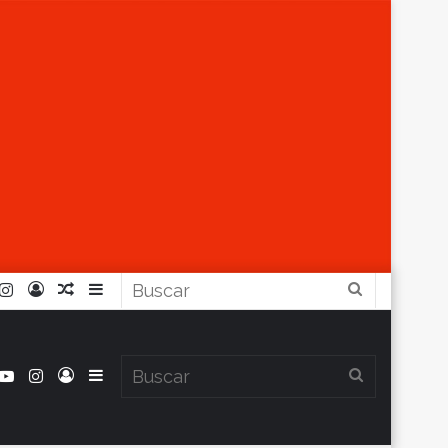
r
ouTube
Instagram
Iniciar
Artículo
Barra
Buscar
Sesión
Aleatorio
Lateral
book
itter
YouTube
Instagram
Iniciar
Barra
Buscar