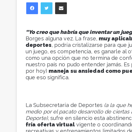
Facebook
Twitter
Compartir vía correo electrónico
“Yo creo que habría que inventar un jue
Borges alguna vez. La frase,
muy aplicab
deportes
, podría cristalizarse para que
un juego, es competencia, es ganarle al o
como una opción que no termina de confo
nuestro país no pudo entender jamás. Es p
por hoy)
maneja su ansiedad como pu
que eso significa.
La Subsecretaría de Deportes
(a la que 
medio por el pacato desarrollo de ciertas
Deporte)
, sufre en silencio esta abstinen
fría oferta virtual
vigente o coordinando
recreativas y entrenamientos limitados d