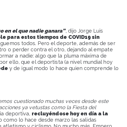
go en el que nadie ganara”
, dijo Jorge Luis
le para estos tiempos de COVID19 sin
 juguemos todos. Pero el deporte, además de ser
tro o perder contra el otro, dejando al empate
rmar a nadie: algo que la pluma máxima de
or ello, que el deportista (a nivel mundial hoy
ede
y de igual modo lo hace quien comprende lo
hemos cuestionado muchas veces desde este
 acciones ya vetustas como la Fiesta del
cia deportiva,
recluyéndose hoy en día a la
 como lo hace desde marzo las salidas
e atletismo y ciclismo. No mucho más. Empero,