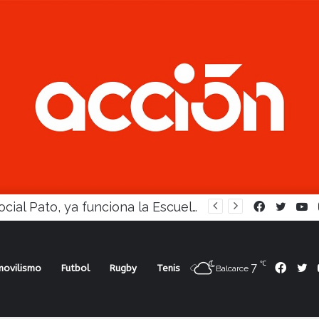
En Social Pato, ya funciona la Escuela femenina de paleta
Facebook
Twitte
Y
℃
7
Face
Tw
ovilismo
Futbol
Rugby
Tenis
Balcarce