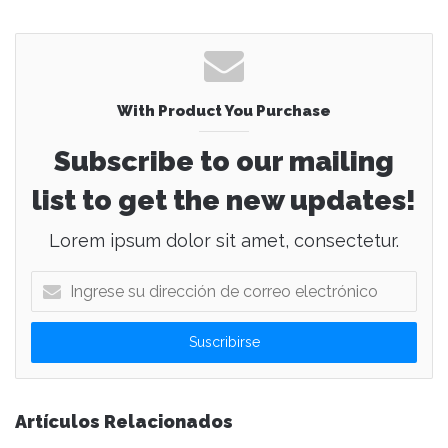
With Product You Purchase
Subscribe to our mailing
list to get the new updates!
Lorem ipsum dolor sit amet, consectetur.
I
n
g
r
e
s
e
Artículos Relacionados
s