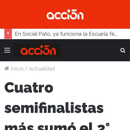
En Social Pato, ya funciona la Escuela femenina de paleta
Menú
B
Inicio
/
Actualidad
Cuatro
semifinalistas
más sumó el 2°