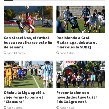
u
d
i
r
e
c
c
i
Con atractivos, el fútbol
Recibiendo a Gral.
ó
busca reactivarse este fin
Madariaga, debuta el
n
de semana
miércoles la SUB13
d
hace 18 horas
hace 2 días
e
c
o
r
r
e
o
e
Oficial: la Liga apeló a
Presentación con
l
viejo formato para el
novedades tuvo la 12ª
“Clausura”
EduCoAgro 2026
e
c
hace 2 días
hace 3 días