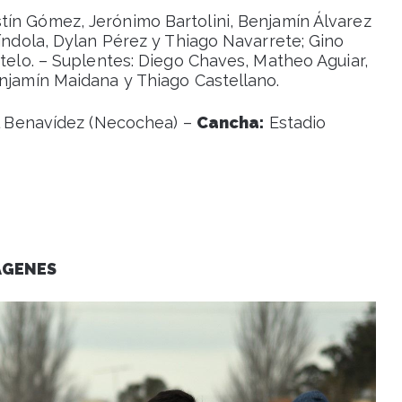
ín Gómez, Jerónimo Bartolini, Benjamín Álvarez
píndola, Dylan Pérez y Thiago Navarrete; Gino
otelo. – Suplentes: Diego Chaves, Matheo Aguiar,
enjamín Maidana y Thiago Castellano.
 Benavídez (Necochea) –
Cancha:
Estadio
AGENES