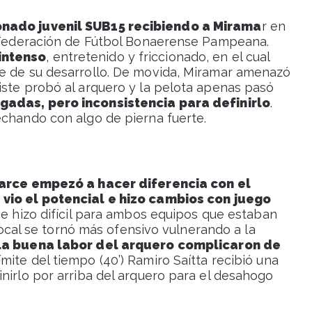
onado juvenil SUB15 recibiendo a Mirama
r en
a Federación de Fútbol Bonaerense Pampeana.
intenso
, entretenido y friccionado, en el cual
te de su desarrollo. De movida, Miramar amenazó
iste probó al arquero y la pelota apenas pasó
gadas, pero inconsistencia para definirlo
.
echando con algo de pierna fuerte.
arce empezó a hacer diferencia con el
 vio el potencial e hizo cambios con juego
o se hizo difícil para ambos equipos que estaban
 local se tornó más ofensivo vulnerando a la
 la buena labor del arquero complicaron de
 límite del tiempo (40’) Ramiro Saítta recibió una
nirlo por arriba del arquero para el desahogo