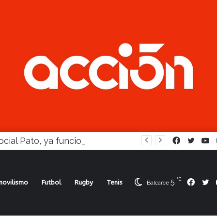
En Social Pato, ya funciona la Escuela femenina de paleta
Facebook
Twitte
Y
℃
5
Face
Tw
ovilismo
Futbol
Rugby
Tenis
Balcarce
 la SUB15 pudo ganarle bien a Miramar