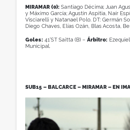
MIRAMAR (0):
Santiago Décima; Juan Agust
y Máximo García; Agustín Aspitia, Naír Es
Visciarelli y Natanael Polo. DT: Germán S
Diego Chaves, Elías Ozán, Blas Acosta, B
Goles:
41’ST Saitta (B) –
Árbitro:
Ezequiel
Municipal.
SUB15 – BALCARCE – MIRAMAR – EN IM