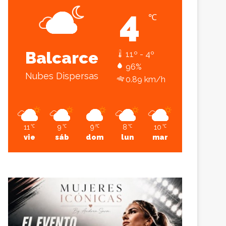
4
℃
Sesión
Lateral
Balcarce
11º - 4º
96%
Nubes Dispersas
0.89 km/h
11
9
9
8
10
℃
℃
℃
℃
℃
vie
sáb
dom
lun
mar