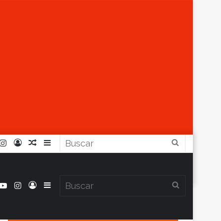
r
ouTube
Instagram
Iniciar
Artículo
Barra
Buscar
Sesión
Aleatorio
Lateral
book
itter
YouTube
Instagram
Iniciar
Barra
Buscar
Clima en Balcarce