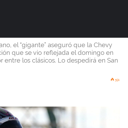
evolucionado”
a al Camaro
ano, el “gigante” aseguró que la Chevy
ción que se vio reflejada el domingo en
 entre los clásicos. Lo despedirá en San
591