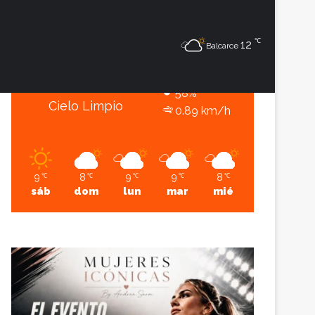
9
℃
℃
Sesión
Lateral
12
Balcarce
Balcarce
9º - 6º
58%
Cielo Limpio
0.89 km/h
9
8
9
9
8
℃
℃
℃
℃
℃
sáb
dom
lun
mar
mié