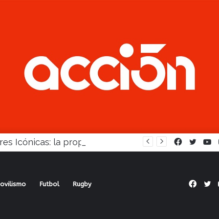
Mujeres Icónicas: la propuesta para desarrollo empresarial femenino que llega a Balcarce
Facebook
Twitte
Y
Face
Tw
ovilismo
Futbol
Rugby
cionado” Mangoni espera al Camaro