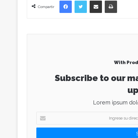
Facebook
Twitter
Compartir vía correo electrónico
Imprimir
Compartir
With Prod
Subscribe to our ma
up
Lorem ipsum dolo
I
n
g
r