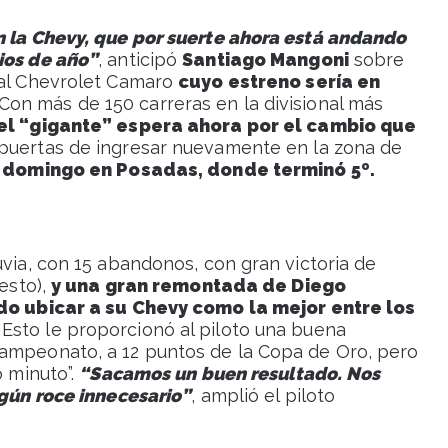
on la Chevy, que por suerte ahora está andando
ios de año”
, anticipó
Santiago Mangoni
sobre
 al Chevrolet Camaro
cuyo estreno sería en
 Con más de 150 carreras en la divisional más
el “gigante” espera ahora por el cambio que
s puertas de ingresar nuevamente en la zona de
e domingo en Posadas, donde terminó 5º.
uvia, con 15 abandonos, con gran victoria de
resto),
y una gran remontada de Diego
o ubicar a su Chevy como la mejor entre los
. Esto le proporcionó al piloto una buena
campeonato, a 12 puntos de la Copa de Oro, pero
o minuto”.
“Sacamos un buen resultado. Nos
ngún roce innecesario”
, amplió el piloto