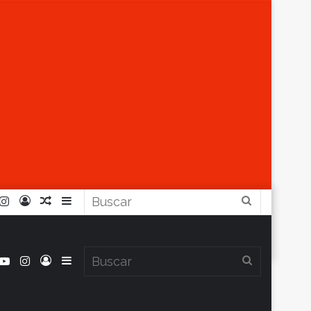
r
ouTube
Instagram
Iniciar
Artículo
Barra
Buscar
Sesión
Aleatorio
Lateral
book
itter
YouTube
Instagram
Iniciar
Barra
Buscar
Clima en Balcarce