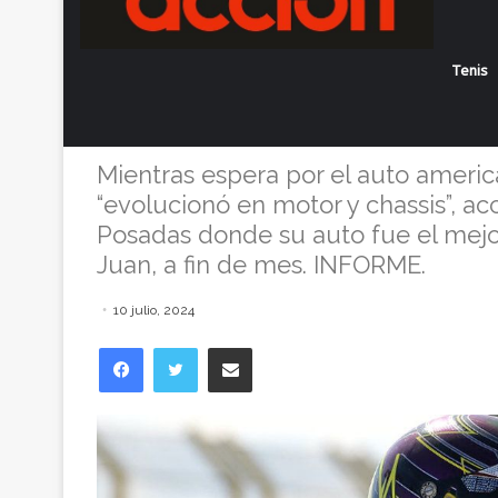
Con un auto “
Tenis
Mangoni esper
Mientras espera por el auto americ
“evolucionó en motor y chassis”, ac
Posadas donde su auto fue el mejor
Juan, a fin de mes. INFORME.
10 julio, 2024
Facebook
Twitter
Compartir vía correo electrónico