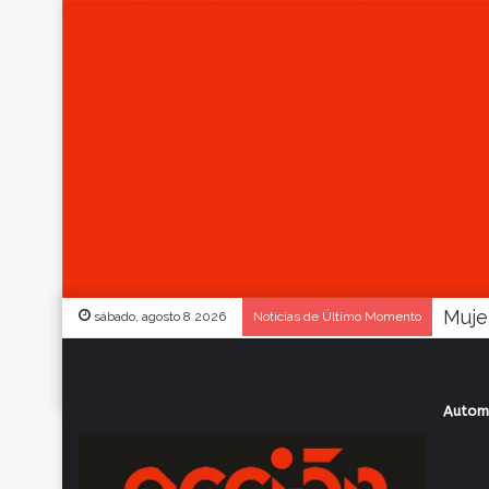
sábado, agosto 8 2026
Noticias de Último Momento
Autom
Inicio
/
Actualidad
/
Con un auto “evolu