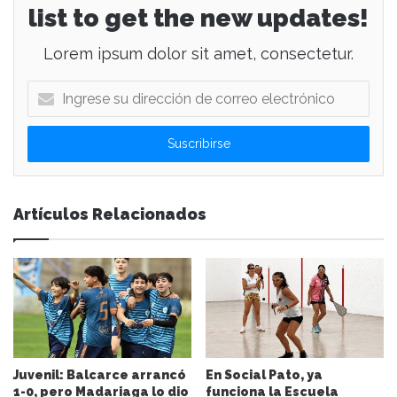
list to get the new updates!
Lorem ipsum dolor sit amet, consectetur.
I
n
g
r
e
s
e
Artículos Relacionados
s
u
d
i
r
e
c
c
i
Juvenil: Balcarce arrancó
En Social Pato, ya
ó
1-0, pero Madariaga lo dio
funciona la Escuela