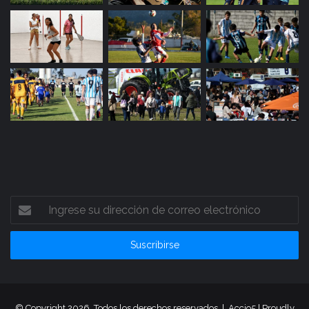
Ingrese
su
dirección
de
correo
electrónico
© Copyright 2026, Todos los derechos reservados |
Accio5
| Proudly