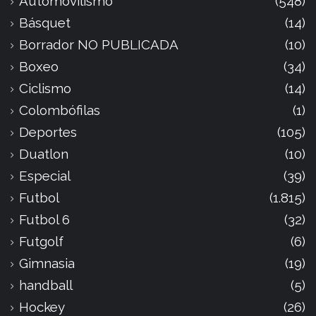
Automovilismo
(548)
Básquet
(14)
Borrador NO PUBLICADA
(10)
Boxeo
(34)
Ciclismo
(14)
Colombófilas
(1)
Deportes
(105)
Duatlon
(10)
Especial
(39)
Futbol
(1.815)
Futbol 6
(32)
Futgolf
(6)
Gimnasia
(19)
handball
(5)
Hockey
(26)