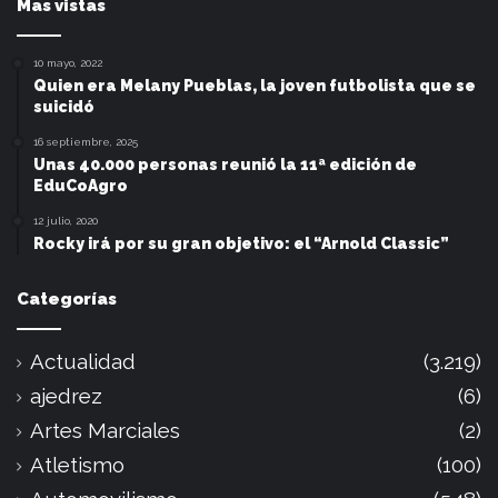
Mas vistas
10 mayo, 2022
Quien era Melany Pueblas, la joven futbolista que se
suicidó
16 septiembre, 2025
Unas 40.000 personas reunió la 11ª edición de
EduCoAgro
12 julio, 2020
Rocky irá por su gran objetivo: el “Arnold Classic”
Categorías
Actualidad
(3.219)
ajedrez
(6)
Artes Marciales
(2)
Atletismo
(100)