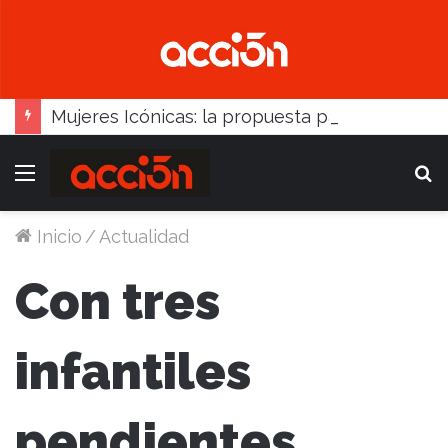
Mujeres Icónicas: la propuesta para desarrollo empresarial femenino que llega a Balcarce
Menú
B
Inicio
/
Actualidad
Con tres
infantiles
pendientes