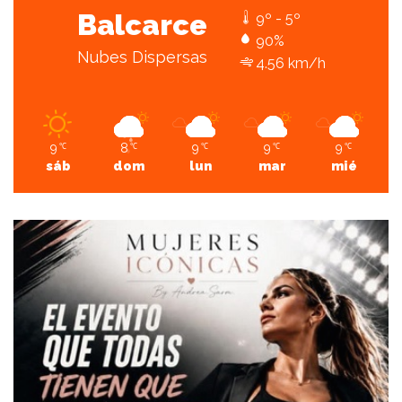
Balcarce
9º - 5º
90%
Nubes Dispersas
4.56 km/h
9
8
9
9
9
℃
℃
℃
℃
℃
sáb
dom
lun
mar
mié