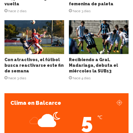
n
vuelta
femenina de paleta
d
hace 2 días
hace 3 días
e
c
o
r
r
e
o
e
Con atractivos, el fútbol
Recibiendo a Gral.
l
busca reactivarse este fin
Madariaga, debuta el
de semana
miércoles la SUB13
e
c
hace 3 días
hace 4 días
t
r
ó
Clima en Balcarce
n
i
5
c
℃
o