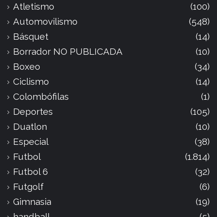
Atletismo
(100)
Automovilismo
(548)
Básquet
(14)
Borrador NO PUBLICADA
(10)
Boxeo
(34)
Ciclismo
(14)
Colombófilas
(1)
Deportes
(105)
Duatlon
(10)
Especial
(38)
Futbol
(1.814)
Futbol 6
(32)
Futgolf
(6)
Gimnasia
(19)
handball
(5)