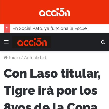
En Social Pato, ya funciona la Escuela femenina de paleta
Menú
B
Inicio
/
Actualidad
Con Laso titular,
Tigre irá por los
8vos de la Copa