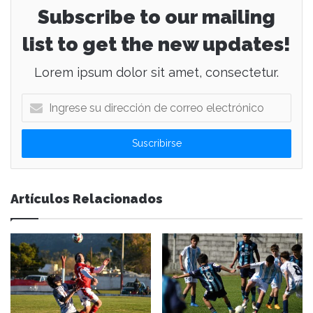
Subscribe to our mailing
list to get the new updates!
Lorem ipsum dolor sit amet, consectetur.
I
n
g
r
e
s
e
Artículos Relacionados
s
u
d
i
r
e
c
c