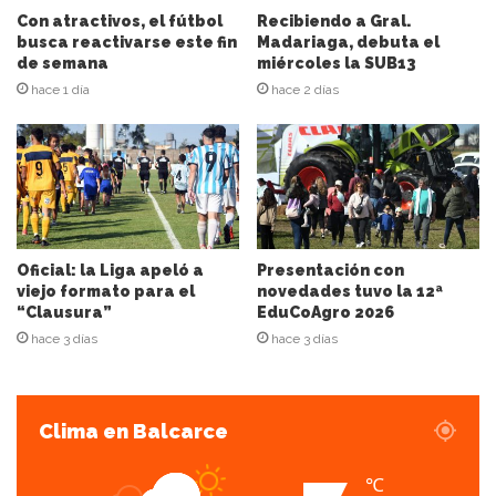
i
Con atractivos, el fútbol
Recibiendo a Gral.
ó
busca reactivarse este fin
Madariaga, debuta el
n
de semana
miércoles la SUB13
d
hace 1 día
hace 2 días
e
c
o
r
r
e
o
e
Oficial: la Liga apeló a
Presentación con
l
viejo formato para el
novedades tuvo la 12ª
“Clausura”
EduCoAgro 2026
e
c
hace 3 días
hace 3 días
t
r
ó
Clima en Balcarce
n
i
c
℃