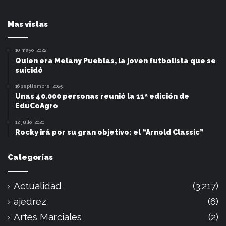
Mas vistas
10 mayo, 2022
Quien era Melany Pueblas, la joven futbolista que se
suicidó
16 septiembre, 2025
Unas 40.000 personas reunió la 11ª edición de
EduCoAgro
12 julio, 2020
Rocky irá por su gran objetivo: el “Arnold Classic”
Categorías
Actualidad
(3.217)
ajedrez
(6)
Artes Marciales
(2)