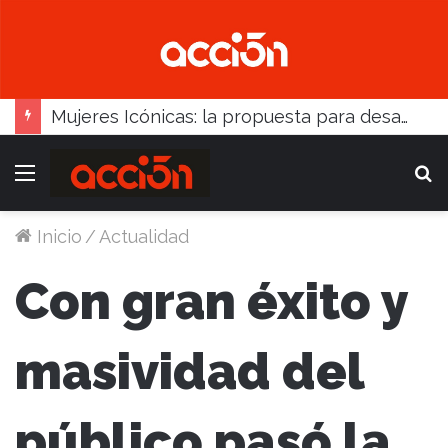
Juvenil: Balcarce arrancó 1-0, pero Madariaga lo dio vuelta
Menú
B
Inicio
/
Actualidad
Con gran éxito y
masividad del
público pasó la