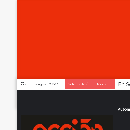
viernes, agosto 7 2026
Noticias de Último Momento
Autom
Inicio
/
Actualidad
/
Boxeo: Kevin Gómez