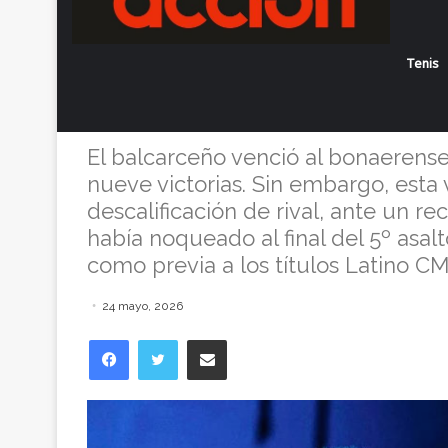
Boxeo: Kevin G
Tenis
ganar, pero c
El balcarceño venció al bonaerense 
nueve victorias. Sin embargo, esta
descalificación de rival, ante un 
había noqueado al final del 5º asalt
como previa a los títulos Latino C
24 mayo, 2026
Facebook
Twitter
Compartir vía correo electrónico