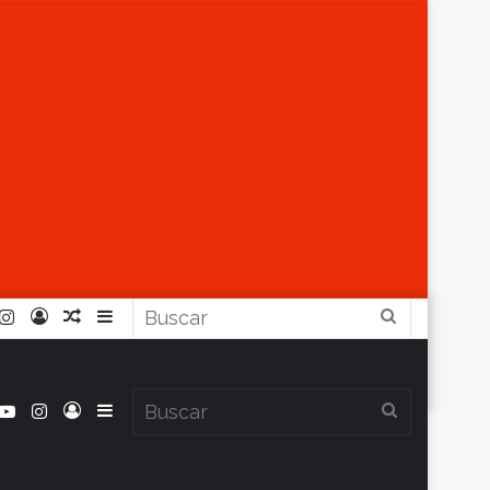
r
ouTube
Instagram
Iniciar
Artículo
Barra
Buscar
Sesión
Aleatorio
Lateral
book
itter
YouTube
Instagram
Iniciar
Barra
Buscar
Clima en Balcarce