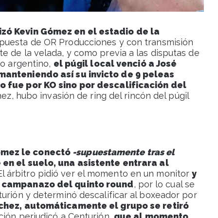
izó Kevin Gómez en el estadio de la
a puesta de OR Producciones y con transmisión
e de la velada, y como previa a las disputas de
do argentino,
el púgil local venció a José
manteniendo así su invicto de 9 peleas
o fue por KO sino por descalificación del
ez, hubo invasión de ring del rincón del púgil
ómez le conectó
-supuestamente tras el
 en el suelo, una asistente entrara al
l árbitro pidió ver el momento en un monitor
y
el campanazo del quinto round
, por lo cual se
urión y determinó descalificar al boxeador por
chez, automáticamente el grupo se retiró
ión perjudicó a Centurión,
que al momento