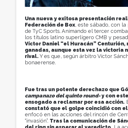
Una nueva y exitosa presentación real
Federación de Box
, este sábado, con l
de TyC Sports. Animando el tercer combat
los títulos latino superligero CMB y pesa
Víctor Daniel “el Huracán” Centurión, 
ganadas, aunque esta vez la victoria n
rival.
Y es que, según árbitro Víctor Sánch
bonaerense.
Fue tras un potente derechazo que G
campanazo del quinto round-
y con este
ensogado a reclamar por esa acción.
E
constató que el golpe coincidió con 
enfocó en las acciones del rincón de Cent
“invasión”.
Tras la comunicación de Sán
del ring sin esperar el veredicto.
La acc