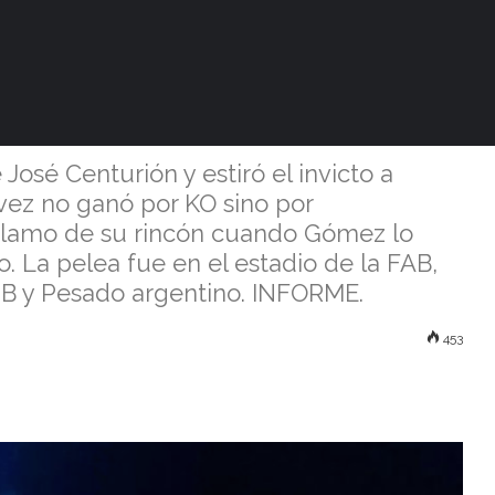
ómez volvió a
on polémica
José Centurión y estiró el invicto a
 vez no ganó por KO sino por
reclamo de su rincón cuando Gómez lo
o. La pelea fue en el estadio de la FAB,
MB y Pesado argentino. INFORME.
453