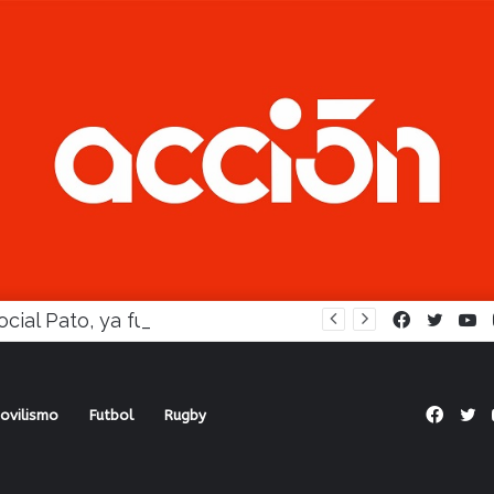
En Social Pato, ya funciona la Escuela femenina de paleta
Facebook
Twitte
Y
Face
Tw
ovilismo
Futbol
Rugby
 volvió a ganar, pero con polémica