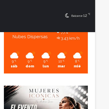
8
℃
℃
Sesión
Lateral
12
Balcarce
Balcarce
8º - 8º
77%
Nubes Dispersas
3.43 km/h
9
9
9
10
8
℃
℃
℃
℃
℃
sáb
dom
lun
mar
mié