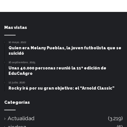
Mas vistas
10 mayo, 2022
Quien era Melany Pueblas, la joven futbolista que se
suicidó
16 septiembre, 2025
Unas 40.000 personas reunió la 11ª edición de
EduCoAgro
12 julio, 2020
Rocky irá por su gran objetivo: el “Arnold Classic”
Categorías
Actualidad
(3.219)
ajedrez
(6)