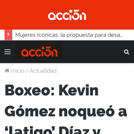
Mujeres Icónicas: la propuesta para desarrollo empresarial femenino que llega a Balcarce
Menú
B
Inicio
/
Actualidad
Boxeo: Kevin
Gómez noqueó a
‘latigo’ Díaz y