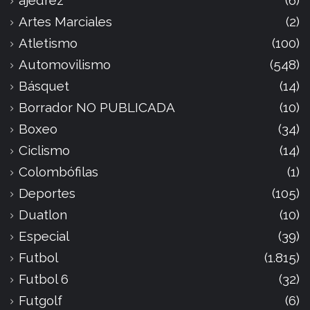
Artes Marciales
(2)
Atletismo
(100)
Automovilismo
(548)
Básquet
(14)
Borrador NO PUBLICADA
(10)
Boxeo
(34)
Ciclismo
(14)
Colombófilas
(1)
Deportes
(105)
Duatlon
(10)
Especial
(39)
Futbol
(1.815)
Futbol 6
(32)
Futgolf
(6)