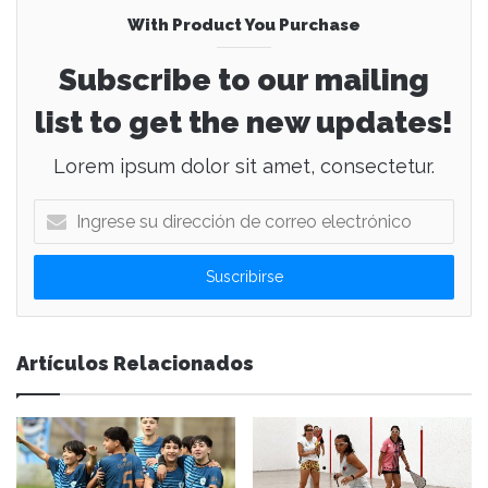
With Product You Purchase
Subscribe to our mailing
list to get the new updates!
Lorem ipsum dolor sit amet, consectetur.
I
n
g
r
e
s
e
Artículos Relacionados
s
u
d
i
r
e