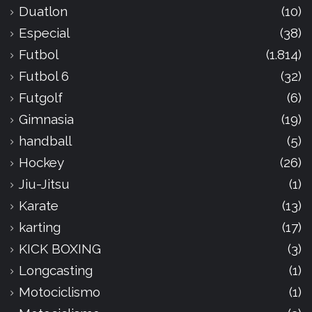
Duatlon
(10)
Especial
(38)
Futbol
(1.814)
Futbol 6
(32)
Futgolf
(6)
Gimnasia
(19)
handball
(5)
Hockey
(26)
Jiu-Jitsu
(1)
Karate
(13)
karting
(17)
KICK BOXING
(3)
Longcasting
(1)
Motociclismo
(1)