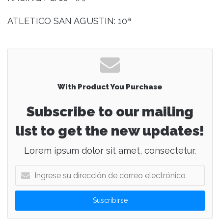
ATLETICO SAN AGUSTIN: 10ª
With Product You Purchase
Subscribe to our mailing
list to get the new updates!
Lorem ipsum dolor sit amet, consectetur.
I
n
g
r
e