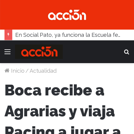
Con atractivos, el fútbol busca reactivarse este fin de semana
Menú
B
Inicio
/
Actualidad
Boca recibe a
Agrarias y viaja
Racing a jugar a