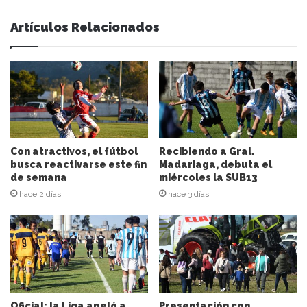
s
e
Artículos Relacionados
s
u
d
i
r
e
c
c
i
Con atractivos, el fútbol
Recibiendo a Gral.
ó
busca reactivarse este fin
Madariaga, debuta el
n
de semana
miércoles la SUB13
d
hace 2 días
hace 3 días
e
c
o
r
r
e
o
e
Oficial: la Liga apeló a
Presentación con