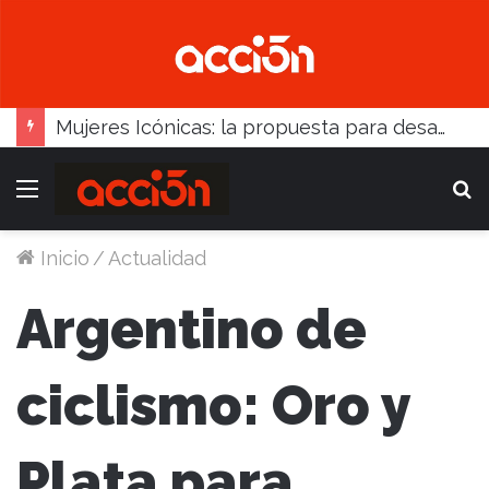
Mujeres Icónicas: la propuesta para desarrollo empresarial femenino que llega a Balcarce
Menú
B
Inicio
/
Actualidad
Argentino de
ciclismo: Oro y
Plata para