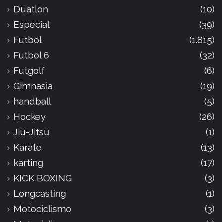
Duatlon
(10)
Especial
(39)
Futbol
(1.815)
Futbol 6
(32)
Futgolf
(6)
Gimnasia
(19)
handball
(5)
Hockey
(26)
Jiu-Jitsu
(1)
Karate
(13)
karting
(17)
KICK BOXING
(3)
Longcasting
(1)
Motociclismo
(3)