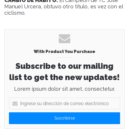
CAMBIO DE HABITO.
El Campeón de TC José
Manuel Urcera, obtuvo otro título, es vez con el
ciclismo.
With Product You Purchase
Subscribe to our mailing
list to get the new updates!
Lorem ipsum dolor sit amet, consectetur.
I
n
g
r
e