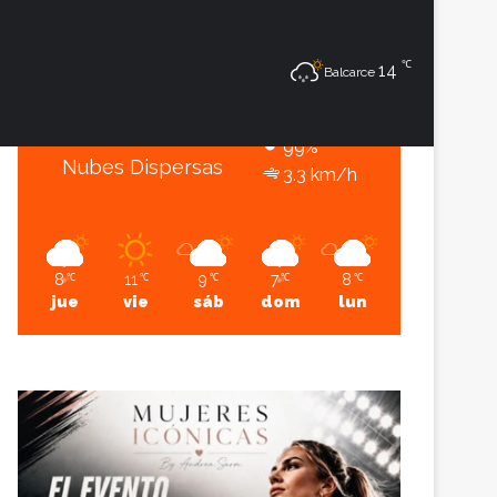
8
℃
℃
Sesión
Lateral
14
Balcarce
Balcarce
8º - 6º
99%
Nubes Dispersas
3.3 km/h
8
11
9
7
8
℃
℃
℃
℃
℃
jue
vie
sáb
dom
lun