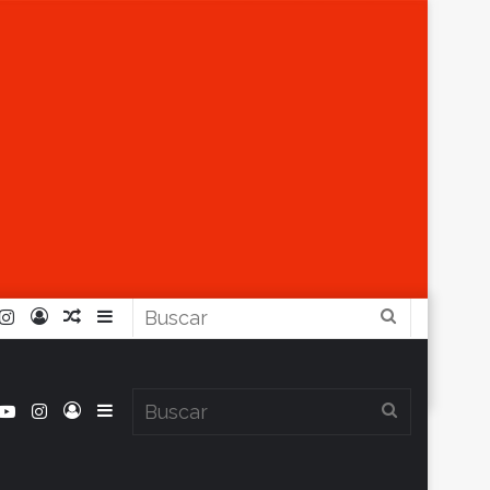
r
ouTube
Instagram
Iniciar
Artículo
Barra
Buscar
Sesión
Aleatorio
Lateral
book
itter
YouTube
Instagram
Iniciar
Barra
Buscar
Clima en Balcarce