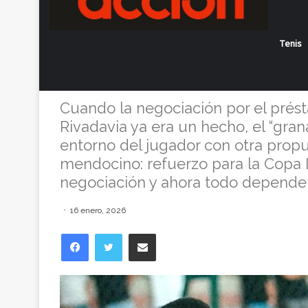
Apareció Lanús
Tenis
Dadín para Co
Cuando la negociación por el prés
Rivadavia ya era un hecho, el “gra
entorno del jugador con otra propue
mendocino: refuerzo para la Copa L
negociación y ahora todo dependerá
16 enero, 2026
Facebook
Twitter
Compartir vía correo electrónico