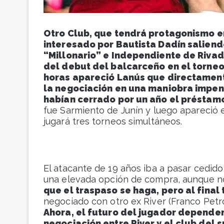
Otro Club, que tendrá protagonismo e
interesado por Bautista Dadín saliend
“Millonario” e Independiente de Rivad
del debut del balcarceño en el torneo
horas apareció Lanús que directamente
la negociación en una maniobra impens
habían cerrado por un año el préstamo
fue Sarmiento de Junín y luego apareció 
jugará tres torneos simultáneos.
El atacante de 19 años iba a pasar cedido 
una elevada opción de compra, aunque n
que el traspaso se haga, pero al final 
negociado con otro ex River (Franco Petro
Ahora, el futuro del jugador depender
negociación entre River y el club del s