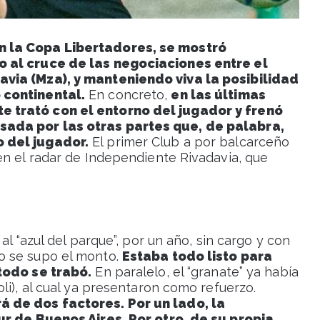
n la Copa Libertadores, se mostró
o al cruce de las negociaciones entre el
avia (Mza), y manteniendo viva la posibilidad
 continental.
En concreto,
en las últimas
 trató con el entorno del jugador y frenó
ada por las otras partes que, de palabra,
 del jugador.
El primer Club a por balcarceño
en el radar de Independiente Rivadavia, que
al “azul del parque”, por un año, sin cargo y con
o se supo el monto.
Estaba todo listo para
todo se trabó.
En paralelo, el “granate” ya había
li), al cual ya presentaron como refuerzo.
á de dos factores. Por un lado, la
ur de Buenos Aires. Por otro, de su propia