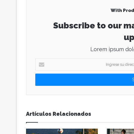
With Prod
Subscribe to our ma
up
Lorem ipsum dolo
I
n
g
r
e
s
e
s
u
Artículos Relacionados
d
i
r