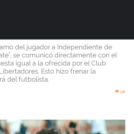
, interesado en
pa Libertadores
tamo del jugador a Independiente de
nate”, se comunicó directamente con el
sta igual a la ofrecida por el Club
ibertadores. Esto hizo frenar la
 del futbolista.
548