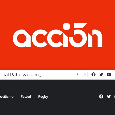
En Social Pato, ya funciona la Escuela femenina de paleta
Facebook
Twitte
Y
Face
Tw
ovilismo
Futbol
Rugby
teresado en Dadín para Copa Libertadores