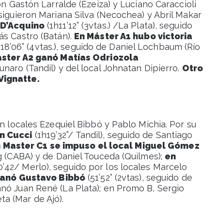
on Gastón Larralde (Ezeiza) y Luciano Caraccioli
siguieron Mariana Silva (Necochea) y Abril Makar
 D’Acquino
(1h11’12” (3vtas.) /La Plata), seguido
ás Castro (Batán).
En Máster A1 hubo victoria
18’06” (4vtas.), seguido de Daniel Lochbaum (Río
ster A2 ganó Matías Odriozola
naro (Tandil) y del local Johnatan Dipierro.
Otro
Vignatte.
én locales Ezequiel Bibbó y Pablo Michia. Por su
n Cucci
(1h19’32”/ Tandil), seguido de Santiago
 Master C1 se impuso el local Miguel Gómez
g (CABA) y de Daniel Touceda (Quilmes);
en
0’42/ Merlo), seguido por los locales Marcelo
ganó Gustavo Bibbó
(51’52” (2vtas), seguido de
nó Juan René (La Plata); en Promo B, Sergio
a (Mar de Ajó).