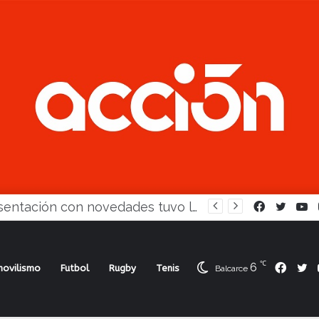
Pesca: Cuevas ganó la fecha y Alonso se consagró Campeón
Facebook
Twitte
Y
℃
6
Face
Tw
ovilismo
Futbol
Rugby
Tenis
Balcarce